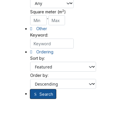
2
Square meter (m
)
-
Other
Keyword:
Ordering
Sort by:
Order by:
Search