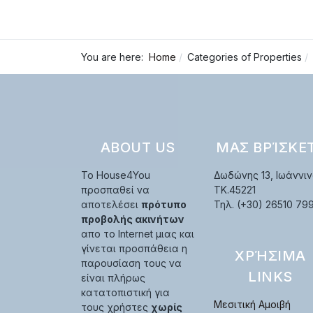
You are here:
Home
Categories of Properties
ABOUT US
ΜΑΣ ΒΡΊΣΚΕ
Το House4You
Δωδώνης 13, Ιωάννιν
προσπαθεί να
TK.45221
αποτελέσει
πρότυπο
Τηλ. (+30) 26510 79
προβολής ακινήτων
απο το Internet μιας και
γίνεται προσπάθεια η
ΧΡΉΣΙΜΑ
παρουσίαση τους να
LINKS
είναι πλήρως
κατατοπιστική για
Μεσιτική Αμοιβή
τους χρήστες
χωρίς