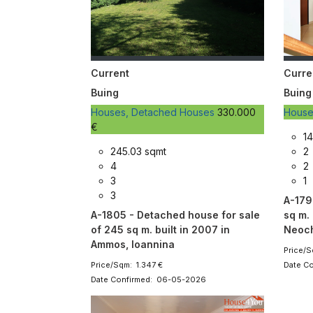
Current
Curre
Buing
Buing
Houses, Detached Houses
330.000
Hous
€
14
245.03 sqmt
2
4
2
3
1
3
A-179
A-1805 - Detached house for sale
sq m. 
of 245 sq m. built in 2007 in
Neoch
Ammos, Ioannina
Price/S
Price/Sqm: 1.347 €
Date C
Date Confirmed: 06-05-2026