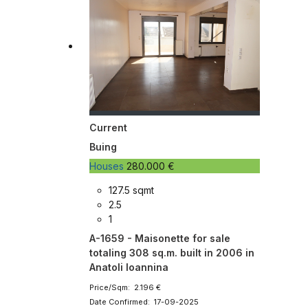
Current
Buing
Houses
280.000 €
127.5 sqmt
2.5
1
A-1659 - Maisonette for sale
totaling 308 sq.m. built in 2006 in
Anatoli Ioannina
Price/Sqm: 2.196 €
Date Confirmed: 17-09-2025