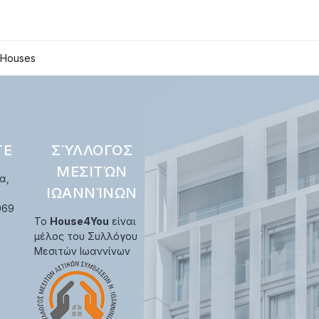
Houses
ΤΕ
ΣΎΛΛΟΓΟΣ
ΜΕΣΙΤΏΝ
α,
ΙΩΑΝΝΊΝΩΝ
969
Το
House4You
είναι
μέλος του Συλλόγου
Μεσιτών Ιωαννίνων