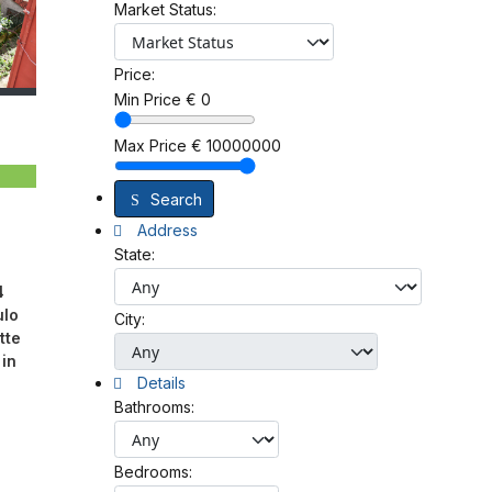
Market Status:
Price:
Min Price
€
0
Max Price
€
10000000
Search
Address
State:
4
ulo
City:
tte
 in
Details
Bathrooms:
Bedrooms: