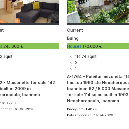
nt
Current
Buing
es
245.000 €
Houses
170.000 €
2 sqmt
114.74 sqmt
2
1
A-1764 - Poleítai mezonéta 11
2 - Maisonette for sale 142
t.m. tou 1993 sto Neochorópo
built in 2009 in
Ioannínon 62 / 5,000 Maisone
oropoulo, Ioannina
for sale 114 sq m. built in 1993
Neochoropoulo, Ioannina
qm: 1.725 €
onfirmed: 16-06-2026
Price/Sqm: 1.482 €
Date Confirmed: 17-04-2026