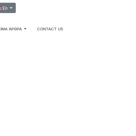
ect your language
En
ΙΜΑ ΆΡΘΡΑ
CONTACT US