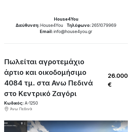
House4You
Διεύθυνση:
House4You
Τηλέφωνο:
2651079969
Email:
info@house4you.gr
Πωλείται αγροτεμάχιο
άρτιο και οικοδομήσιμο
26.000
4084 τμ. στα Ανω Πεδινά
€
στο Κεντρικό Ζαγόρι
Κωδικός:
A-1250
Άνω Πεδινά