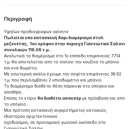
Περιγραφή
Υψηλών προδιαγραφών ακίνητο
Πωλείται υπο κατασκευή 4αρι διαμέρισμα στυλ
μεζονέτας, 1ου ορόφου στην περιοχή Γιαννιώτικο Σαλόνι
συνολικών 116.06 τ.μ. .
Αναλυτικά το διαμέρισμα στο 1ο επίπεδο επιφάνειας 77.14
τ.μ. θα αποτελείται απο το σαλόνι την κουζίνα το μπάνιο
και ενα δωμάτιο.
Με εσωτερική σκάλα έχουμε την σοφίτα επιφάνειας 38.92
τ.μ. που περιλαμβάνει 2 υπνοδωμάτια και μπάνιο.
Το διαμέρισμα διαθέτει θέση πάρκινγκ στο υπόγειο και
αποθήκη .
Επίσης το κτίριο
θα διαθέτει ασανσέρ
με πρόσβαση και απο
το υπόγειο .
Μια πρότυπη κατασκευή συγκροτήματος κατοικιών,
ιδιαίτερου αρχιτεκτονικού
σχεδιασμού, σε προνομιακό γωνιακό οικόπεδο στο
Γιαννιώτικο Σαλόνι.