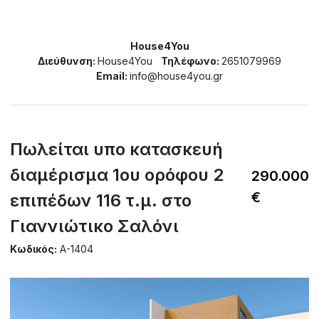
House4You
Διεύθυνση:
House4You
Τηλέφωνο:
2651079969
Email:
info@house4you.gr
Πωλείται υπο κατασκευή
διαμέρισμα 1ου ορόφου 2
290.000
€
επιπέδων 116 τ.μ. στο
Γιαννιώτικο Σαλόνι
Κωδικός:
A-1404