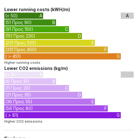
Lower running costs (kWH/m)
(< 50)
A
A
(51 Προς 90)
B
(91 Προς 150)
C
(151 Προς 230)
D
(231 Προς 330)
E
(331 Προς 450)
F
( > 451)
G
Higher running costs
Lower CO2 emissions (kg/m)
(< 5)
A
(6 Προς 10)
B
(11 Προς 20)
C
(21 Προς 35)
D
(36 Προς 55)
E
(56 Προς 80)
F
( > 81)
G
Higher CO2 emissions