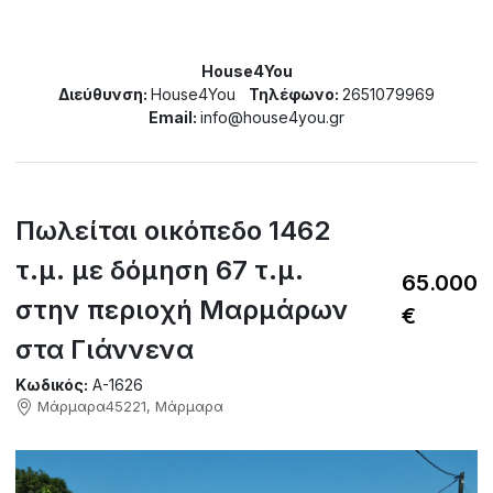
House4You
Διεύθυνση:
House4You
Τηλέφωνο:
2651079969
Email:
info@house4you.gr
Πωλείται οικόπεδο 1462
τ.μ. με δόμηση 67 τ.μ.
65.000
στην περιοχή Μαρμάρων
€
στα Γιάννενα
Κωδικός:
A-1626
Μάρμαρα45221, Μάρμαρα