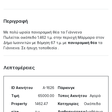
Περιγραφή
Με πολύ ωραία πανοραμική θέα τα Γιάννενα
Πωλείται οικόπεδο 1.462 τ.μ. στην περιοχή Μάρμαρα στον
Δήμο Ιωαννιτών με δόμηση 67 τ.μ. με
πανοραμική θέα
τα
Γιάννενα. Σε ήσυχη τοποθεσία .
Λεπτομέρειες
ID Ακινήτου
A-1626
Πάρκινγκ
Τιμή
65000.00
Τύπος Ακινήτου
Αγορά
Property
1462.47
Κατηγορίες
Οικόπεδα
size
τ.μ.
Διαθεσιμότητα
Διαθέσιμο