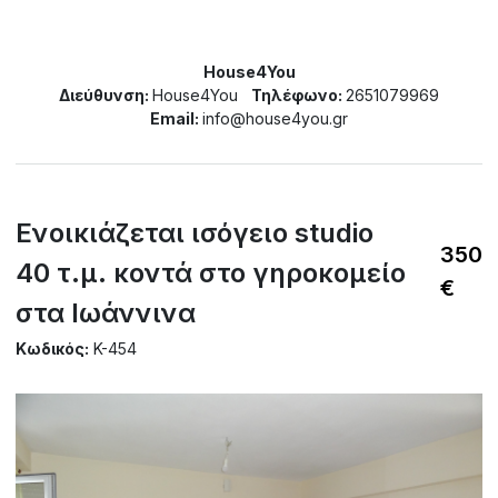
House4You
Διεύθυνση:
House4You
Τηλέφωνο:
2651079969
Email:
info@house4you.gr
Ενοικιάζεται ισόγειο studio
350
40 τ.μ. κοντά στο γηροκομείο
€
στα Ιωάννινα
Κωδικός:
K-454