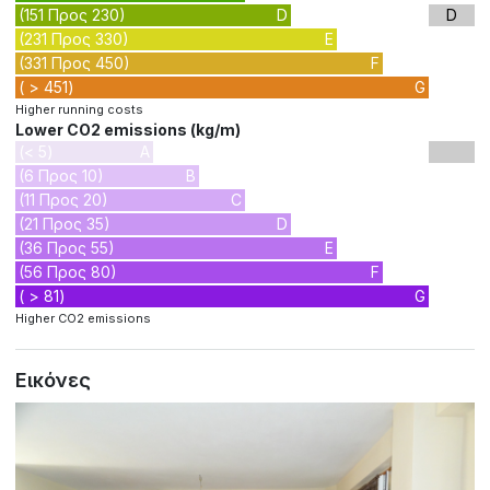
(151 Προς 230)
D
D
(231 Προς 330)
E
(331 Προς 450)
F
( > 451)
G
Higher running costs
Lower CO2 emissions (kg/m)
(< 5)
A
(6 Προς 10)
B
(11 Προς 20)
C
(21 Προς 35)
D
(36 Προς 55)
E
(56 Προς 80)
F
( > 81)
G
Higher CO2 emissions
Εικόνες