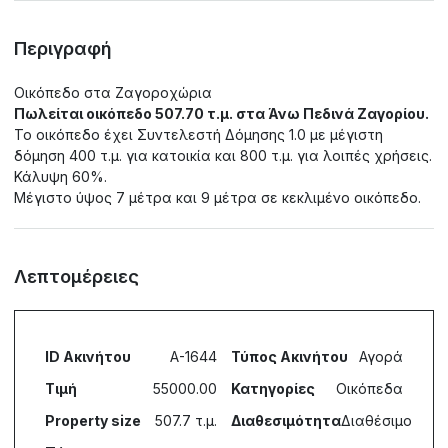
Περιγραφή
Οικόπεδο στα Ζαγοροχώρια
Πωλείται οικόπεδο 507.70 τ.μ. στα Άνω Πεδινά Ζαγορίου.
Το οικόπεδο έχει Συντελεστή Δόμησης 1.0 με μέγιστη
δόμηση 400 τ.μ. για κατοικία και 800 τ.μ. για λοιπές χρήσεις.
Κάλυψη 60%.
Μέγιστο ύψος 7 μέτρα και 9 μέτρα σε κεκλιμένο οικόπεδο.
Λεπτομέρειες
ID Ακινήτου
A-1644
Τύπος Ακινήτου
Αγορά
Τιμή
55000.00
Κατηγορίες
Οικόπεδα
Property size
507.7 τ.μ.
Διαθεσιμότητα
Διαθέσιμο