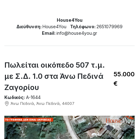
House4You
Διεύθυνση:
House4You
Τηλέφωνο:
2651079969
Email:
info@house4you.gr
Πωλείται οικόπεδο 507 τ.μ.
55.000
με Σ.Δ. 1.0 στα Άνω Πεδινά
€
Ζαγορίου
Κωδικός:
A-1644
Άνω Πεδινά, Άνω Πεδινά, 44007