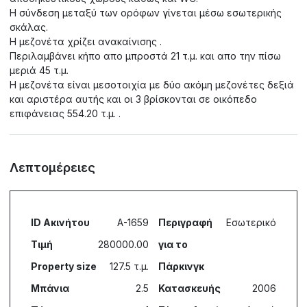
Η σύνδεση μεταξύ των ορόφων γίνεται μέσω εσωτερικής
σκάλας.
Η μεζονέτα χρίζει ανακαίνισης .
Περιλαμβάνει κήπο απο μπροστά 21 τ.μ. και απο την πίσω
μεριά 45 τ.μ.
Η μεζονέτα είναι μεσοτοιχία με δύο ακόμη μεζονέτες δεξιά
και αριστέρα αυτής και οι 3 βρίσκονται σε οικόπεδο
επιφάνειας 554.20 τ.μ. .
Λεπτομέρειες
ID Ακινήτου
A-1659
Περιγραφή
Εσωτερικό
Τιμή
280000.00
για το
Property size
127.5 τ.μ.
Πάρκινγκ
Μπάνια
2.5
Κατασκευής
2006