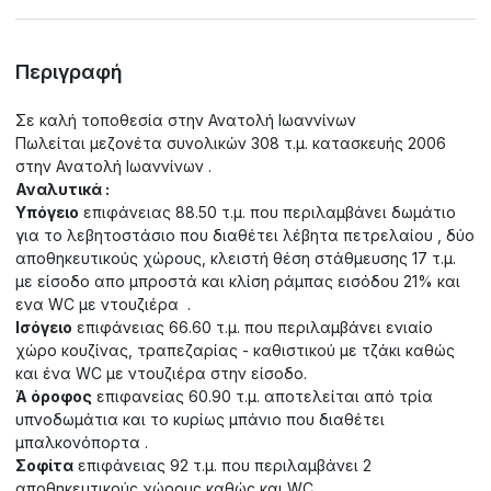
Περιγραφή
Σε καλή τοποθεσία στην Ανατολή Ιωαννίνων
Πωλείται μεζονέτα συνολικών 308 τ.μ. κατασκευής 2006
στην Ανατολή Ιωαννίνων .
Αναλυτικά :
Υπόγειο
επιφάνειας 88.50 τ.μ. που περιλαμβάνει δωμάτιο
για το λεβητοστάσιο που διαθέτει λέβητα πετρελαίου , δύο
αποθηκευτικούς χώρους, κλειστή θέση στάθμευσης 17 τ.μ.
με είσοδο απο μπροστά και κλίση ράμπας εισόδου 21% και
ενα WC με ντουζιέρα .
Ισόγειο
επιφάνειας 66.60 τ.μ. που περιλαμβάνει ενιαίο
χώρο κουζίνας, τραπεζαρίας - καθιστικού με τζάκι καθώς
και ένα WC με ντουζιέρα στην είσοδο.
Ά όροφος
επιφανείας 60.90 τ.μ. αποτελείται από τρία
υπνοδωμάτια και το κυρίως μπάνιο που διαθέτει
μπαλκονόπορτα .
Σοφίτα
επιφάνειας 92 τ.μ. που περιλαμβάνει 2
αποθηκευτικούς χώρους καθώς και WC.