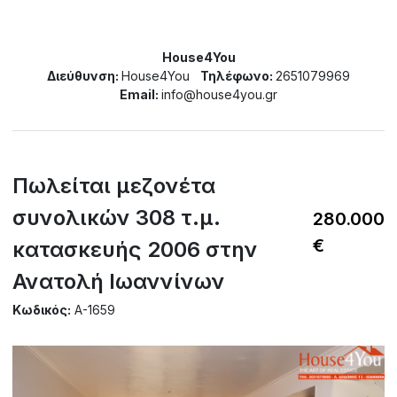
House4You
Διεύθυνση:
House4You
Τηλέφωνο:
2651079969
Email:
info@house4you.gr
Πωλείται μεζονέτα
συνολικών 308 τ.μ.
280.000
€
κατασκευής 2006 στην
Ανατολή Ιωαννίνων
Κωδικός:
A-1659