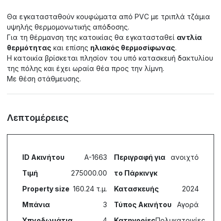
Θα εγκατασταθούν κουφώματα από PVC με τριπλά τζάμια
υψηλής θερμομονωτικής απόδοσης.
Για τη θέρμανση της κατοικίας θα εγκατασταθεί
αντλία
θερμότητας
και επίσης
ηλιακός θερμοσίφωνας
.
Η κατοικία βρίσκεται πλησίον του υπό κατασκευή δακτυλίου
της πόλης και έχει ωραία θέα προς την λίμνη.
Με θέση στάθμευσης.
Λεπτομέρειες
ID Ακινήτου
A-1663
Περιγραφή για
ανοιχτό
Τιμή
275000.00
το Πάρκινγκ
Property size
160.24 τ.μ.
Κατασκευής
2024
Μπάνια
3
Τύπος Ακινήτου
Αγορά
Υπνοδωμάτια
4
Κατηγορίες
Πολυκατοικίες,