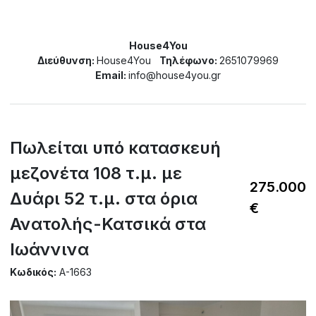
House4You
Διεύθυνση:
House4You
Τηλέφωνο:
2651079969
Email:
info@house4you.gr
Πωλείται υπό κατασκευή
μεζονέτα 108 τ.μ. με
275.000
Δυάρι 52 τ.μ. στα όρια
€
Ανατολής-Κατσικά στα
Ιωάννινα
Κωδικός:
A-1663