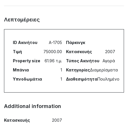
Λεπτομέρειες
ID Ακινήτου
A-1705
Πάρκινγκ
Τιμή
75000.00
Κατασκευής
2007
Property size
61.96 τ.μ.
Τύπος Ακινήτου
Αγορά
Μπάνια
1
Κατηγορίες
Διαμερίσματα
Υπνοδωμάτια
1
Διαθεσιμότητα
Πουλημένο
Additional information
Κατασκευής
2007