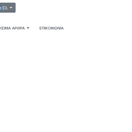
λέξτε τη γλώσσα σας
Ελ
ΉΣΙΜΑ ΆΡΘΡΑ
ΕΠΙΚΟΙΝΩΝΙΑ