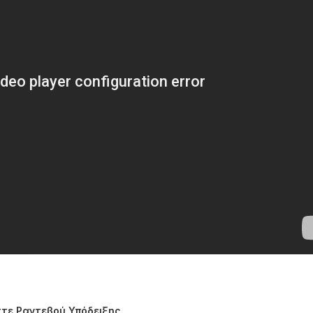
τε Ραντεβού Υπόδειξης