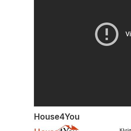
House4You
Κλείσ