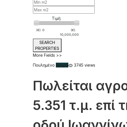
Τιμή:
(€).
0
(€).
10,000,000
SEARCH
PROPERTIES
More Fields >>
Πουλημένο
Αγορά
3745 views
Πωλείται αγρ
5.351 τ.μ. επί 
οδού Ιωαννίν