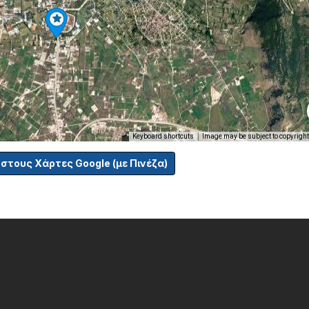
Keyboard shortcuts
Image may be subject to copyright
 στους Χάρτες Google (με Πινέζα)