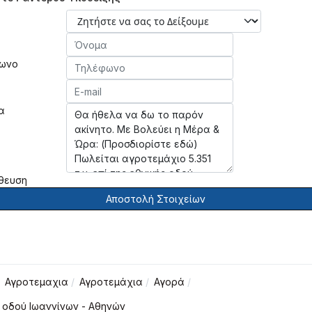
ωνο
α
θευση
Αποστολή Στοιχείων
Αγροτεμαχια
Αγροτεμάχια
Αγορά
ς οδού Ιωαννίνων - Αθηνών