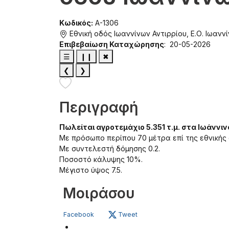
Κωδικός:
A-1306
Εθνική οδός Ιωαννίνων Αντιρρίου, Ε.Ο. Ιωανν
Επιβεβαίωση Καταχώρησης
: 20-05-2026
☰
❙❙
✖
❮
❯
Περιγραφή
Πωλείται αγροτεμάχιο 5.351 τ.μ. στα Ιωάννιν
Με πρόσωπο περίπου 70 μέτρα επί της εθνικής 
Με συντελεστή δόμησης 0.2.
Ποσοστό κάλυψης 10%.
Μέγιστο ύψος 7.5.
Μοιράσου
Facebook
Tweet