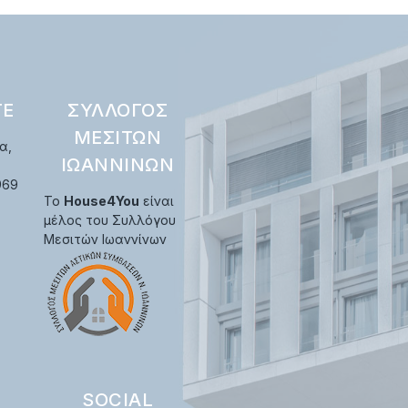
ΤΕ
ΣΎΛΛΟΓΟΣ
ΜΕΣΙΤΏΝ
α,
ΙΩΑΝΝΊΝΩΝ
969
Το
House4You
είναι
μέλος του Συλλόγου
Μεσιτών Ιωαννίνων
SOCIAL