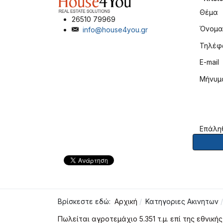
Θέμα
26510 79969
Όνομα
info@house4you.gr
Τηλέφ
E-mail
Μήνυμ
Επάλη
Βρίσκεστε εδώ:
Αρχική
Κατηγοριες Ακινητων
Πωλείται αγροτεμάχιο 5.351 τ.μ. επί της εθνική