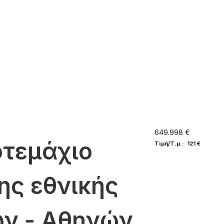
649.998 €
οτεμάχιο
Τιμή/Τ.μ.: 121 €
της εθνικής
ων - Αθηνών