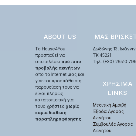
ABOUT US
ΜΑΣ ΒΡΊΣΚΕ
Το House4You
Δωδώνης 13, Ιωάννιν
προσπαθεί να
TK.45221
αποτελέσει
πρότυπο
Τηλ. (+30) 26510 79
προβολής ακινήτων
απο το Internet μιας και
γίνεται προσπάθεια η
ΧΡΉΣΙΜΑ
παρουσίαση τους να
LINKS
είναι πλήρως
κατατοπιστική για
Μεσιτική Αμοιβή
τους χρήστες
χωρίς
Έξοδα Αγοράς
καμία διάθεση
Ακινήτου
παραπληροφόρησης.
Συμβουλές Αγοράς
Ακινήτου