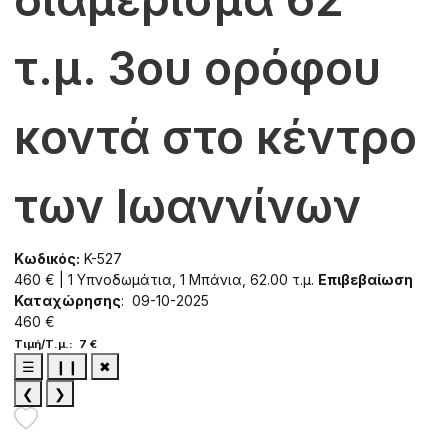
τ.μ. 3ου ορόφου
κοντά στο κέντρο
των Ιωαννίνων
Κωδικός:
K-527
460 € | 1 Υπνοδωμάτια, 1 Μπάνια, 62.00 τ.μ.
Επιβεβαίωση
Καταχώρησης
: 09-10-2025
460 €
Τιμή/Τ.μ.: 7 €
☰
❙❙
✖
❮
❯