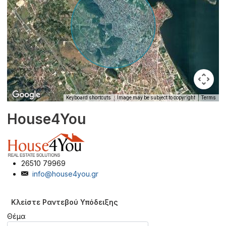
Keyboard shortcuts
Image may be subject to copyright
Terms
House4You
26510 79969
info@house4you.gr
Κλείστε Ραντεβού Υπόδειξης
Θέμα