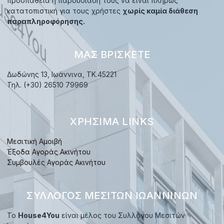
προσπάθεια η παρουσίαση τους να είναι πλήρως
κατατοπιστική για τους χρήστες
χωρίς καμία διάθεση
παραπληροφόρησης.
ΜΑΣ ΒΡΊΣΚΕΤΕ
Δωδώνης 13, Ιωάννινα, TK.45221
Τηλ. (+30) 26510 79969
ΧΡΉΣΙΜΑ LINKS
Μεσιτική Αμοιβή
Έξοδα Αγοράς Ακινήτου
Συμβουλές Αγοράς Ακινήτου
ΣΎΛΛΟΓΟΣ ΜΕΣΙΤΏΝ ΙΩΑΝΝΊΝΩΝ
Το
House4You
είναι μέλος του Συλλόγου Μεσιτών