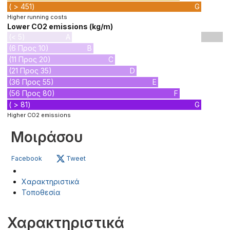
( > 451)
G
Higher running costs
Lower CO2 emissions (kg/m)
(< 5)
A
(6 Προς 10)
B
(11 Προς 20)
C
(21 Προς 35)
D
(36 Προς 55)
E
(56 Προς 80)
F
( > 81)
G
Higher CO2 emissions
Μοιράσου
Facebook
Tweet
Χαρακτηριστικά
Τοποθεσία
Χαρακτηριστικά