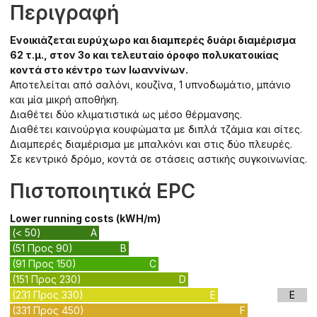
Περιγραφή
Ενοικιάζεται ευρύχωρο και διαμπερές δυάρι διαμέρισμα
62 τ.μ., στον 3ο και τελευταίο όροφο πολυκατοικίας
κοντά στο κέντρο των Ιωαννίνων.
Αποτελείται από σαλόνι, κουζίνα, 1 υπνοδωμάτιο, μπάνιο
και μία μικρή αποθήκη.
Διαθέτει δύο κλιματιστικά ως μέσο θέρμανσης.
Διαθέτει καινούργια κουφώματα με διπλά τζάμια και σίτες.
Διαμπερές διαμέρισμα με μπαλκόνι και στις δύο πλευρές.
Σε κεντρικό δρόμο, κοντά σε στάσεις αστικής συγκοινωνίας.
Πιστοποιητικά EPC
Lower running costs (kWH/m)
(< 50)
A
(51 Προς 90)
B
(91 Προς 150)
C
(151 Προς 230)
D
(231 Προς 330)
E
E
(331 Προς 450)
F