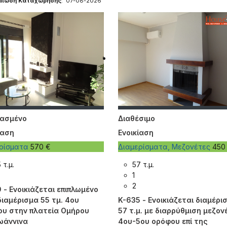
βαίωση Καταχώρησης
: 07-08-2026
ιασμένο
Διαθέσιμο
ίαση
Ενοικίαση
ερίσματα
570 €
Διαμερίσματα, Μεζονέτες
450
 τ.μ.
57 τ.μ.
1
2
 - Ενοικιάζεται επιπλωμένο
διαμέρισμα 55 τμ. 4ου
K-635 - Ενοικιάζεται διαμέρι
υ στην πλατεία Ομήρου
57 τ.μ. με διαρρύθμιση μεζο
ωάννινα
4ου-5ου ορόφου επί της