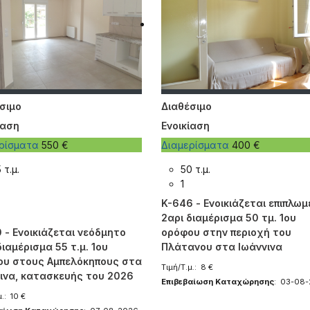
σιμο
Διαθέσιμο
ίαση
Ενοικίαση
ερίσματα
550 €
Διαμερίσματα
400 €
 τ.μ.
50 τ.μ.
1
K-646 - Ενοικιάζεται επιπλωμ
2αρι διαμέρισμα 50 τμ. 1ου
 - Ενοικιάζεται νεόδμητο
ορόφου στην περιοχή του
διαμέρισμα 55 τ.μ. 1ου
Πλάτανου στα Ιωάννινα
ου στους Αμπελόκηπους στα
Τιμή/Τ.μ.: 8 €
ινα, κατασκευής του 2026
Επιβεβαίωση Καταχώρησης
: 03-08
.: 10 €