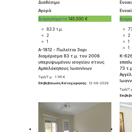
Διαθέσιμο
Ενοικ
Αγορά
Ενοικ
Διαμερίσματα
145.000 €
Διαμ
83.3 τ.μ.
73
2
2
1
1
1
A-1812 - Πωλείται 3αρι
διαμέρισμα 83 τ.μ. του 2008
K-626
υπερυψωμένου ισογείου στους
επιπλ
Αμπελόκηπους Ιωαννίνων
73 τ.
Αγγέλ
Τιμή/Τ.μ.: 1.741 €
Ιωανν
Επιβεβαίωση Καταχώρησης
: 12-06-2026
Τιμή/Τ.
Επιβε