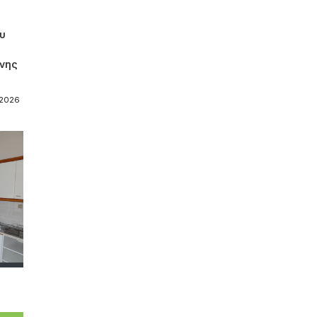
ου
νης
-2026