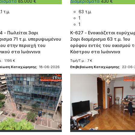
ερίσματα
85.000 €
Διαμερίσματα
430 €
.1 τ.μ.
63 τ.μ.
1
1
4 - Πωλείται 3αρι
K-627 - Ενοικιάζεται ευρύχω
ρισμα 71 τ.μ. υπερυψωμένου
2αρι διαμέρισμα 63 τ.μ. 1ου
ίου στην περιοχή του
ορόφου εντός του οικισμού 
ικού στα Ιωάννινα
Κάστρου στα Ιωάννινα
.: 1.195 €
Τιμή/Τ.μ.: 7 €
βαίωση Καταχώρησης
: 18-06-2026
Επιβεβαίωση Καταχώρησης
: 22-06