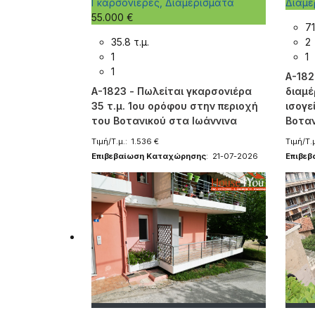
Γκαρσονιέρες, Διαμερίσματα
Διαμ
55.000 €
71
35.8 τ.μ.
2
1
1
1
A-182
A-1823 - Πωλείται γκαρσονιέρα
διαμέ
35 τ.μ. 1ου ορόφου στην περιοχή
ισογε
του Βοτανικού στα Ιωάννινα
Βοταν
Τιμή/Τ.μ.: 1.536 €
Τιμή/Τ.μ
Επιβεβαίωση Καταχώρησης
: 21-07-2026
Επιβε