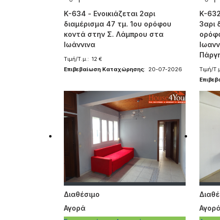
K-634 - Ενοικιάζεται 2αρι
K-632
διαμέρισμα 47 τμ. 1ου ορόφου
3αρι 
κοντά στην Σ. Λάμπρου στα
ορόφο
Ιωάννινα
Ιωανν
Πάργ
Τιμή/Τ.μ.: 12 €
Επιβεβαίωση Καταχώρησης
: 20-07-2026
Τιμή/Τ.μ
Επιβε
Διαθέσιμο
Διαθέ
Αγορά
Αγορ