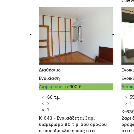
Επιβε
Διαθέσιμο
Ενοικ
Ενοικίαση
Ενοικ
Διαμερίσματα
600 €
Διαμ
80 τ.μ.
55
2
1
1
K-639
K-643 - Ενοικιάζεται 3αρι
2αρι 
διαμέρισμα 80 τ.μ. 3ου ορόφου
ορόφο
στους Αμπελόκηπους στα
στα Ι