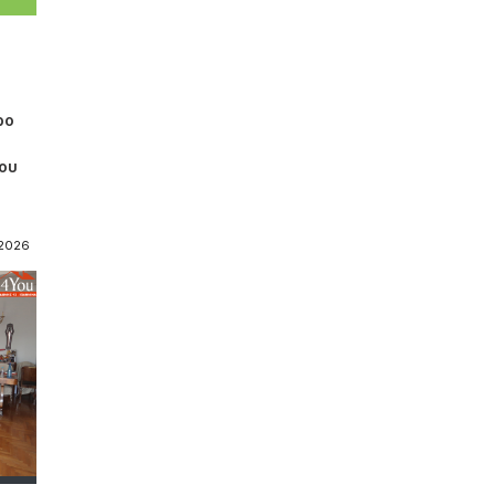
ρο
του
-2026