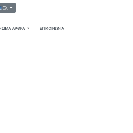
λέξτε τη γλώσσα σας
Ελ
ΉΣΙΜΑ ΆΡΘΡΑ
ΕΠΙΚΟΙΝΩΝΙΑ