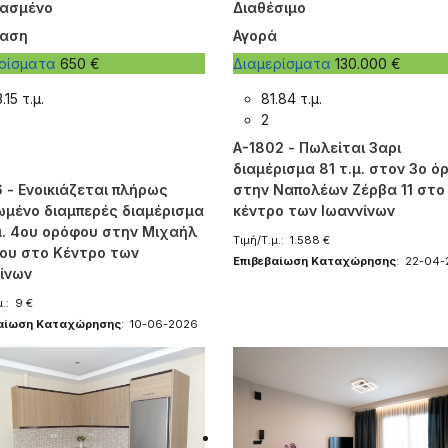
ιασμένο
Διαθέσιμο
ίαση
Αγορά
ερίσματα
650 €
Διαμερίσματα
130.000 €
.15 τ.μ.
81.84 τ.μ.
2
A-1802 - Πωλείται 3αρι
διαμέρισμα 81 τ.μ. στον 3ο ό
 - Ενοικιάζεται πλήρως
στην Ναπολέων Ζέρβα 11 στο
ωμένο διαμπερές διαμέρισμα
κέντρο των Ιωαννίνων
μ. 4ου ορόφου στην Μιχαήλ
Τιμή/Τ.μ.: 1.588 €
ου στο Κέντρο των
Επιβεβαίωση Καταχώρησης
: 22-04
ίνων
μ.: 9 €
βαίωση Καταχώρησης
: 10-06-2026