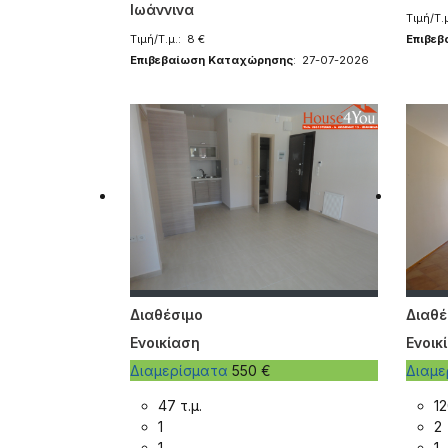
Ιωάννινα
Τιμή/Τ.μ
Τιμή/Τ.μ.: 8 €
Επιβε
Επιβεβαίωση Καταχώρησης
: 27-07-2026
Διαθέσιμο
Διαθέ
Ενοικίαση
Ενοικ
Διαμερίσματα
550 €
Διαμ
47 τ.μ.
12
1
2
1
1