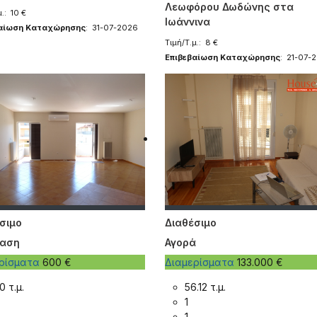
Λεωφόρου Δωδώνης στα
.: 10 €
Ιωάννινα
βαίωση Καταχώρησης
: 31-07-2026
Τιμή/Τ.μ.: 8 €
Επιβεβαίωση Καταχώρησης
: 21-07-
σιμο
Διαθέσιμο
ίαση
Αγορά
ερίσματα
600 €
Διαμερίσματα
133.000 €
0 τ.μ.
56.12 τ.μ.
1
1