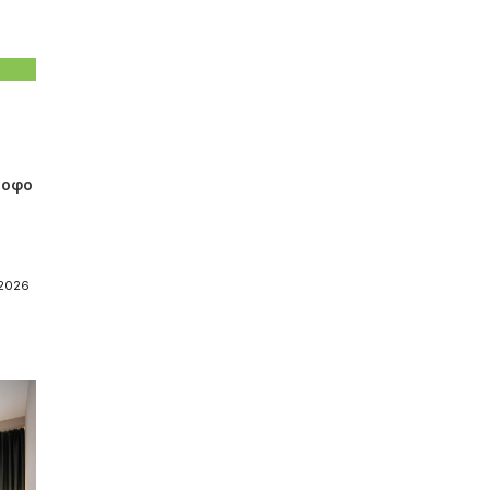
ροφο
-2026