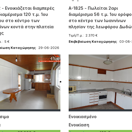
 - Ενοικιάζεται διαμπερές
A-1825 - Πωλείται 2αρι
διαμέρισμα 120 τ.μ. 1ου
διαμέρισμα 56 τ.μ. 1ου ορόφ
υ στο κέντρο των
στο κέντρο των Ιωαννίνων
ίνων κοντά στην πλατεία
πλησίον της λεωφόρου Δωδώ
ης
Τιμή/Τ.μ.: 2.370 €
.: 5 €
Επιβεβαίωση Καταχώρησης
: 03-08
βαίωση Καταχώρησης
: 29-06-2026
σιμο
Ενοικιασμένο
ά
Ενοικίαση