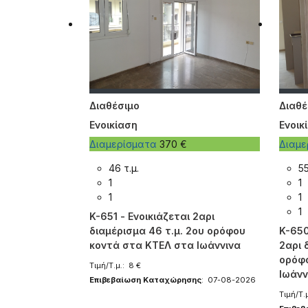
Διαθέσιμο
Διαθέ
Ενοικίαση
Ενοικ
Διαμερίσματα
370 €
Διαμ
46 τ.μ.
55
1
1
1
1
1
K-651 - Ενοικιάζεται 2αρι
διαμέρισμα 46 τ.μ. 2ου ορόφου
K-650
κοντά στα ΚΤΕΛ στα Ιωάννινα
2αρι 
ορόφ
Τιμή/Τ.μ.: 8 €
Ιωάνν
Επιβεβαίωση Καταχώρησης
: 07-08-2026
Τιμή/Τ.μ