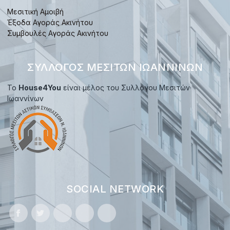
Μεσιτική Αμοιβή
Έξοδα Αγοράς Ακινήτου
Συμβουλές Αγοράς Ακινήτου
ΣΎΛΛΟΓΟΣ ΜΕΣΙΤΏΝ ΙΩΑΝΝΊΝΩΝ
Το
House4You
είναι μέλος του Συλλόγου Μεσιτών
Ιωαννίνων
SOCIAL NETWORK