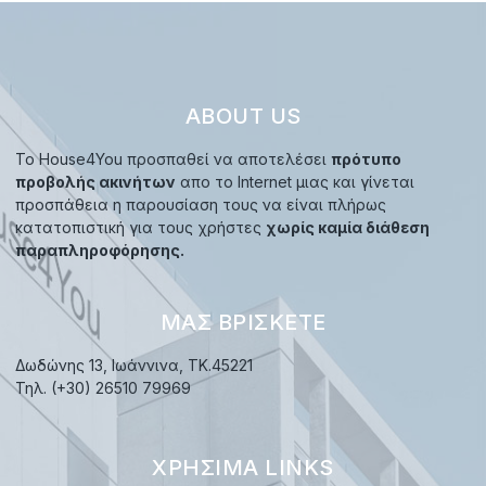
ABOUT US
Το House4You προσπαθεί να αποτελέσει
πρότυπο
προβολής ακινήτων
απο το Internet μιας και γίνεται
προσπάθεια η παρουσίαση τους να είναι πλήρως
κατατοπιστική για τους χρήστες
χωρίς καμία διάθεση
παραπληροφόρησης.
ΜΑΣ ΒΡΊΣΚΕΤΕ
Δωδώνης 13, Ιωάννινα, TK.45221
Τηλ. (+30) 26510 79969
ΧΡΉΣΙΜΑ LINKS