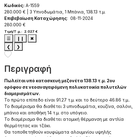
Κωδικός:
A-1559
280.000 € | 3 Υπνοδωμάτια, 1 Μπάνια, 138.13 τ.μ.
Επιβεβαίωση Καταχώρησης
: 08-11-2024
280.000 €
Τιμή/Τ.μ.: 2.027 €
☰
❙❙
✖
❮
❯
Περιγραφή
Πωλείται υπό κατασκευή μεζονέτα 138.13 τ.μ. 2ου
ορόφου σε νεοαναγειρόμενη πολυκατοικία πολυτελών
διαμερισμάτων.
Το πρώτο επίπεδο είναι 91.27 τ.μ. και το δεύτερο 46.86 τ.μ..
Το διαμέρισμα θα διαθέτει 3 υπνοδωμάτια, κουζίνα, σαλόνι,
μπάνιο και αποθήκη 14 τ.μ. στο υπόγειο.
Το διαμέρισμα θα διαθέτει ατομική θέρμανση με αντλία
θερμότητας και τζάκι.
Θα τοποθετηθούν κουφώματα αλουμινίου υψηλής