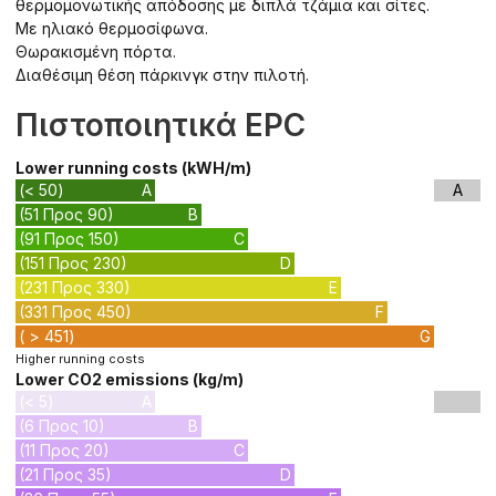
θερμομονωτικής απόδοσης με διπλά τζάμια και σίτες.
Με ηλιακό θερμοσίφωνα.
Θωρακισμένη πόρτα.
Διαθέσιμη θέση πάρκινγκ στην πιλοτή.
Πιστοποιητικά EPC
Lower running costs (kWH/m)
(< 50)
A
A
(51 Προς 90)
B
(91 Προς 150)
C
(151 Προς 230)
D
(231 Προς 330)
E
(331 Προς 450)
F
( > 451)
G
Higher running costs
Lower CO2 emissions (kg/m)
(< 5)
A
(6 Προς 10)
B
(11 Προς 20)
C
(21 Προς 35)
D