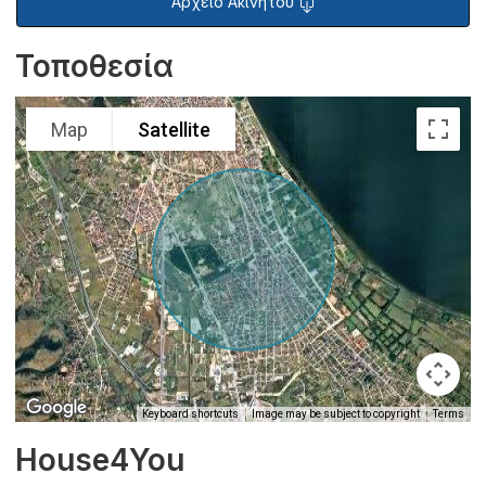
Αρχείο Ακινήτου
Τοποθεσία
Map
Satellite
Keyboard shortcuts
Image may be subject to copyright
Terms
House4You