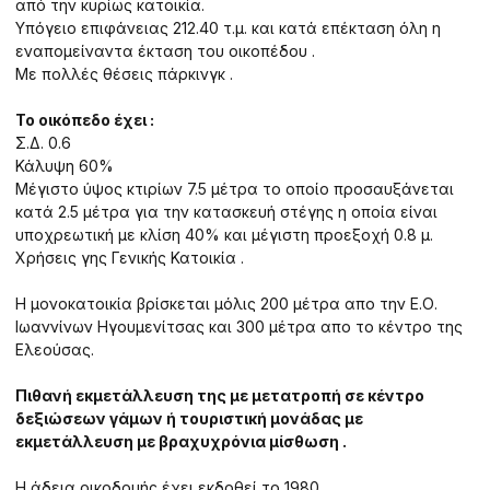
από την κυρίως κατοικία.
Υπόγειο επιφάνειας 212.40 τ.μ. και κατά επέκταση όλη η
εναπομείναντα έκταση του οικοπέδου .
Με πολλές θέσεις πάρκινγκ .
Το οικόπεδο έχει :
Σ.Δ. 0.6
Κάλυψη 60%
Μέγιστο ύψος κτιρίων 7.5 μέτρα το οποίο προσαυξάνεται
κατά 2.5 μέτρα για την κατασκευή στέγης η οποία είναι
υποχρεωτική με κλίση 40% και μέγιστη προεξοχή 0.8 μ.
Χρήσεις γης Γενικής Κατοικία .
Η μονοκατοικία βρίσκεται μόλις 200 μέτρα απο την Ε.Ο.
Ιωαννίνων Ηγουμενίτσας και 300 μέτρα απο το κέντρο της
Ελεούσας.
Πιθανή εκμετάλλευση της με μετατροπή σε κέντρο
δεξιώσεων γάμων ή τουριστική μονάδας με
εκμετάλλευση με βραχυχρόνια μίσθωση .
Η άδεια οικοδομής έχει εκδοθεί το 1980 .