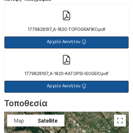
1779828197_A-1820-TOPOGRAFIKO.pdf
Αρχείο Ακινήτου
1779828197_A-1820-KATOPSI-ISOGEIO.pdf
Αρχείο Ακινήτου
Τοποθεσία
Map
Satellite