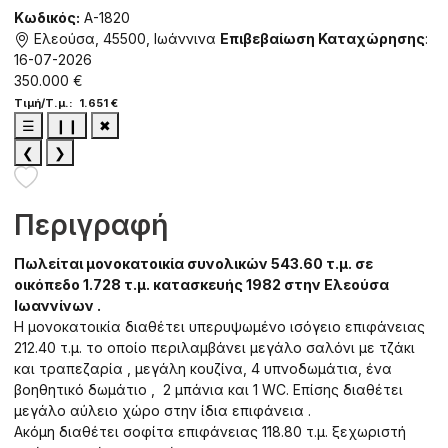
Κωδικός:
A-1820
Ελεούσα, 45500, Ιωάννινα
Επιβεβαίωση Καταχώρησης
:
16-07-2026
350.000 €
Τιμή/Τ.μ.: 1.651 €
☰
❙❙
✖
❮
❯
Περιγραφή
Πωλείται μονοκατοικία συνολικών 543.60 τ.μ. σε
οικόπεδο 1.728 τ.μ. κατασκευής 1982 στην Ελεούσα
Ιωαννίνων .
Η μονοκατοικία διαθέτει υπερυψωμένο ισόγειο επιφάνειας
212.40 τ.μ. το οποίο περιλαμβάνει μεγάλο σαλόνι με τζάκι
και τραπεζαρία , μεγάλη κουζίνα, 4 υπνοδωμάτια, ένα
βοηθητικό δωμάτιο , 2 μπάνια και 1 WC. Επίσης διαθέτει
μεγάλο αύλειο χώρο στην ίδια επιφάνεια .
Ακόμη διαθέτει σοφίτα επιφάνειας 118.80 τ.μ. ξεχωριστή