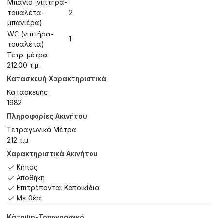
Μπάνιο (νιπτήρα-
τουαλέτα-
2
μπανιέρα)
WC (νιπτήρα-
1
τουαλέτα)
Τετρ. μέτρα
212.00 τ.μ.
Κατασκευή Χαρακτηριστικά
Κατασκευής
1982
Πληροφορίες Ακινήτου
Τετραγωνικά Μέτρα
212 τ.μ.
Χαρακτηριστικά Ακινήτου
Κήπος
Αποθήκη
Επιτρέπονται Κατοικίδια
Με θέα
Κάτοψη-Τοπογραφικό