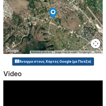
Keyboard shortcuts
Image may be subject to copyright
Terms
Άνοιγμα στους Χάρτες Google (με Πινέζα)
Video