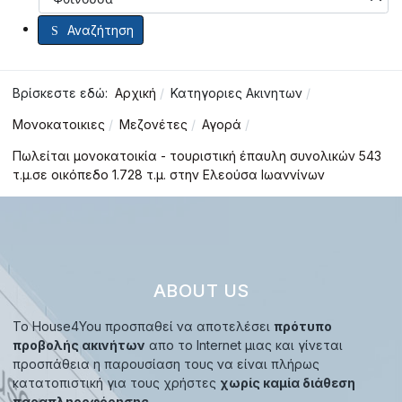
Αναζήτηση
Βρίσκεστε εδώ:
Αρχική
Κατηγοριες Ακινητων
Μονοκατοικιες
Μεζονέτες
Αγορά
Πωλείται μονοκατοικία - τουριστική έπαυλη συνολικών 543
τ.μ.σε οικόπεδο 1.728 τ.μ. στην Ελεούσα Ιωαννίνων
ABOUT US
Το House4You προσπαθεί να αποτελέσει
πρότυπο
προβολής ακινήτων
απο το Internet μιας και γίνεται
προσπάθεια η παρουσίαση τους να είναι πλήρως
κατατοπιστική για τους χρήστες
χωρίς καμία διάθεση
παραπληροφόρησης.