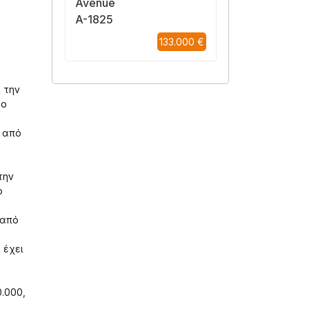
Avenue
A-1825
133.000 €
 την
το
α από
την
ο
 από
 έχει
.000,