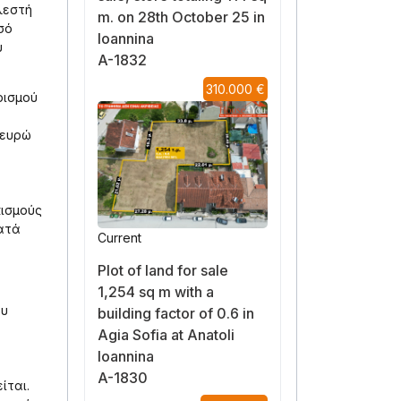
λεστή
m. on 28th October 25 in
σό
Ioannina
υ
A-1832
310.000 €
ρισμού
 ευρώ
κισμούς
κατά
Current
Plot of land for sale
1,254 sq m with a
ου
building factor of 0.6 in
Agia Sofia at Anatoli
Ioannina
A-1830
ίται.