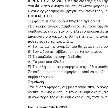
(
UPDATE 02-02-2020
: Με τις διατάξεις του ά
του ΦΠΑ στα ακίνητα και επιβάλλεται φόρος μ
είναι ο εργολάβος να ζητήσει την αναστολή με 
ΠΟΘΕΝ ΕΣΧΕΣ
Σύμφωνα με τον νόμο 4305/2014 άρθρο 48
«Ως τίμημα αγοράς λαμβάνεται το ποσό της συ
συμβόλαια, εκτός εάν από έλεγχο προκύπτει 
Επομένως ο αγοραστής θα πρέπει για την αγορ
πόθεν έσχες τα παρακάτω.
Α) Το τίμημα της αγοράς που θα γραφεί στο συ
Β) Τον φόρο μεταβίβασης που θα πληρώσει.
Γ) Τα συμβολαιογραφικά έξοδα.
Δ) Τα μεσιτικά έξοδα.
Ε) Τα τέλη της μεταγραφής στο αρμόδιο υποθη
Σε κάθε περίπτωση η εφορία μπορεί να προβεί
συμβαλλόμενοι.
Σημείωση:
Στα έξοδα (φόρος , συμβολαιογραφικά) ο αγορ
αντικειμενικής αξίας με την αντικειμενική αξί
μεγαλύτερο της αντικειμενικής αξίας τότε οι 
Ενημέρωση 19-3-2021