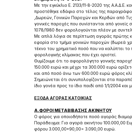
Με την εγκύκλιο Ε. 2133/11-8-2020 της Α.Α.Δ.Ε. 
προστέθηκε εδάφιο στο τέλος της παραγράφο
,Δωρεών, Γονικών Παροχών και Κερδών από Τυχε
γονικές παροχές που συνίστανται από γονείς σ
1078/1980 δεν φορολογούνται πλέον με συντε
Με απλά λόγια σε περίπτωση αγοράς πρώτης κα
εφορία στο τμήμα γονικών παροχών (δωρεά χρ
τέκνο του χρηματικό ποσό που να καλύπτει το
φορολογικής κλίμακας που έχει οριστεί.
Θυμίζουμε ότι το αφορολόγητο γονικής παροχή
150.000 ευρώ και μέχρι τα 300.000 ευρώ ορίζε
και από ποσό άνω των 600.000 ευρώ φόρος κλ
Σημειώνεται ότι συνυπολογίζονται στα παραπ
ίδιο γονέα προς το ίδιο παιδί από 1/1/2004 κα
ΕΞΟΔΑ ΑΓΟΡΑΣ ΚΑΤΟΙΚΙΑΣ
Α.ΦΟΡΟΙ ΜΕΤΑΒΙΒΑΣΗΣ ΑΚΙΝΗΤΟΥ
Ο φόρος για οποιοδήποτε ποσό αγοράς διαμορ
Παράδειγμα: Για αγορά ακινήτου 100.000,00 Ε
φόρου 3.000,00+90,00= 3.090,00 ευρώ.