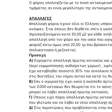
Ο φόρος υπολογίζεται με το ποσό αντικειμενική
τιμήματος αν ειναι μεγαλύτερο της αντικειμενικ
ΑΠΑΛΛΑΓΕΣ
Απαλλαγή φόρου έχουν όλοι οι Έλληνες υπήκοοι
ανάγκες. Έτσι όποιος δεν διαθέτει σπίτι ή οικ
(προσαυξανόμενο κατά 20,00 μ2 για κάθε ανήλικ
απαλλαγή από τον φόρο για την οικία που αγορ
γκαράζ κάτω όμως από 20,00 τμ που βρίσκονται 
(πολυκατοικία ή μεζονέτα).
Προσοχή
Α)
Χορηγείτε απαλλαγή πρώτης κατοικίας και γι
(περί νομιμοποίησης αυθαίρετων χώρων) , εφόσ
έχει καταβληθεί ποσοστό 30% του συνολικού 
στις διατάξεις του νόμου αυτού και κατά τις δια
Β)
Εάν ο αγοραστής έχει οικία ή οικόπεδο άρτι
των 3.000 κατοίκων δεν θεωρείται ότι το ακίν
μπορεί να λάβει απαλλαγή πρώτης κατοικίας.
Γ)
Όποιος εχει πάρει απαλλαγή πρώτης κατοικ
που γλύτωσε και να λάβει εκ νέου απαλλαγη π
Δ)
Στις περιπτώσεις που προβλέπονται στην πα