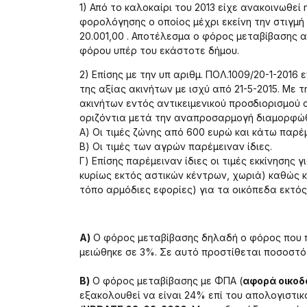
1) Από το καλοκαίρι του 2013 είχε ανακοινωθε
φορολόγησης ο οποίος μέχρι εκείνη την στιγμή
20.001,00 . Αποτέλεσμα ο φόρος μεταβίβασης 
φόρου υπέρ του εκάστοτε δήμου.
2) Επίσης με την υπ αριθμ. ΠΟΛ.1009/20-1-201
της αξίας ακινήτων με ισχύ από 21-5-2015. Με 
ακινήτων εντός αντικειμενικού προσδιορισμού 
οριζόντια μετά την αναπροσαρμογή διαμορφώθη
Α) Οι τιμές ζώνης από 600 ευρώ και κάτω παρέμ
Β) Οι τιμές των αγρών παρέμειναν ίδιες.
Γ) Επίσης παρέμειναν ίδιες οι τιμές εκκίνησης 
κυρίως εκτός αστικών κέντρων, χωριά) καθώς κα
τόπο αρμόδιες εφορίες) για τα οικόπεδα εκτός
Α)
Ο φόρος μεταβίβασης δηλαδή ο φόρος που π
μειώθηκε σε 3%. Σε αυτό προστίθεται ποσοστό
Β)
Ο φόρος μεταβίβασης με ΦΠΑ (
αφορά οικοδ
εξακολουθεί να είναι 24% επί του απολογιστικ