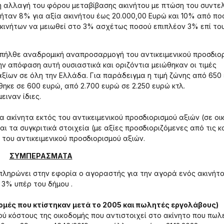
ί η αλλαγή του φόρου μεταβίβασης ακινήτου με πτώση του συντε
 ήταν 8% για αξία ακινήτου έως 20.000,00 Ευρώ και 10% από πο
ακινήτων να μειωθεί στο 3% ασχέτως ποσού επιπλέον 3% επί το
6 επήλθε αναδρομική αναπροσαρμογή του αντικειμενικού προσδιο
την απόφαση αυτή ουσιαστικά και οριζόντια μειώθηκαν οι τιμές
αξίων σε όλη την Ελλάδα. Για παράδειγμα η τιμή ζώνης από 650
κε σε 600 ευρώ, από 2.700 ευρώ σε 2.250 ευρώ κτλ.
ειναν ίδιες.
για ακίνητα εκτός του αντικειμενικού προσδιορισμού αξιών (σε οι
ι τα συγκριτικά στοιχεία (με αξίες προσδιοριζόμενες από τις 
 του αντικειμενικού προσδιορισμού αξιών.
ΣΥΜΠΕΡΑΣΜΑΤΑ
ληρώνει στην εφορία ο αγοραστής για την αγορά ενός ακινήτ
 3% υπέρ του δήμου .
ομές που κτίστηκαν μετά το 2005 και πωλητές εργολάβους)
ού κόστους της οικοδομής που αντιστοιχεί στο ακίνητο που πωλε