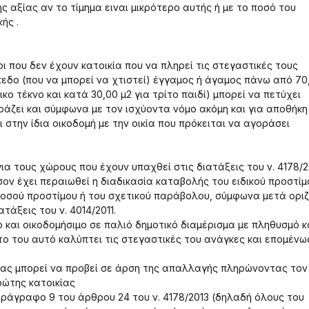
ς αξίας αν το τίμημα ειναι μικρότερο αυτής ή με το ποσό του
ής .
 που δεν έχουν κατοικία που να πληρεί τις στεγαστικές τους
όπεδο (που να μπορεί να χτιστεί) έγγαμος ή άγαμος πάνω από 70
ο τέκνο και κατά 30,00 μ2 για τρίτο παιδί) μπορεί να πετύχει
άζει και σύμφωνα με τον ισχύοντα νόμο ακόμη και για αποθήκη
στην ίδια οικοδομή με την οικία που πρόκειται να αγοράσει
α τους χώρους που έχουν υπαχθεί στις διατάξεις του ν. 4178/2
ον έχει περαιωθεί η διαδικασία καταβολής του ειδικού προστίμ
ποσού προστίμου ή του σχετικού παράβολου, σύμφωνα μετά ορι
τάξεις του ν. 4014/2011.
ο και οικοδομήσιμο σε παλιό δημοτικό διαμέρισμα με πληθυσμό 
ητο του αυτό καλύπτει τις στεγαστικές του ανάγκες και επομένω
ίας μπορεί να προβεί σε άρση της απαλλαγής πληρώνοντας το
ρώτης κατοικίας
ράγραφο 9 του άρθρου 24 του ν. 4178/2013 (δηλαδή όλους του