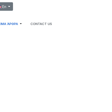
ect your language
En
ΙΜΑ ΆΡΘΡΑ
CONTACT US