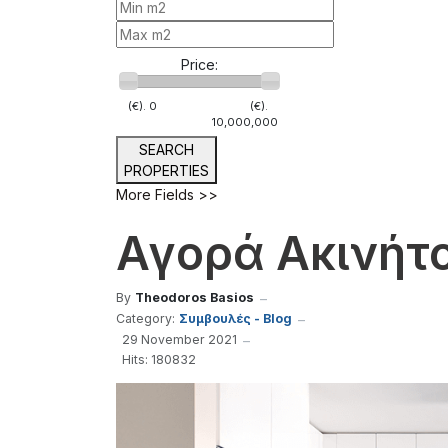
Price:
(€).
0
(€).
10,000,000
SEARCH
PROPERTIES
More Fields >>
Αγορά Ακινήτ
By
Theodoros Basios
Category:
Συμβουλές - Blog
29 November 2021
Hits: 180832