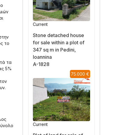
ίο
μιών
αι
Current
Stone detached house
στην
for sale within a plot of
ος το
347 sq m in Pedini,
Ioannina
ετά τα
A-1828
κας 5%
75.000 €
τον
υν.
λος
Current
Σύνολο