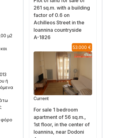
Plot of land for sale of
261 sq.m. with a building
factor of 0.6 on
Achilleos Street in the
Ioannina countryside
,00 μ2
A-1826
53.000 €
 και
013
ου ή
ζόμενα
Current
κάτω
ς
For sale 1 bedroom
apartment of 56 sq.m.,
ν φόρο
1st floor, in the center of
Ioannina, near Dodoni