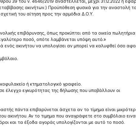
ρθρου 39 του ν. 4646/2019 αναστέλλεται, μέχρι 31.12.2022 η εφα
εταβίβασης ακινήτων.) Προϋπόθεση φυσικά για την αναστολή τ
σχετική του αίτηση προς την αρμόδια Δ.Ο.Υ.
νολικής επιβάρυνσης, όπως προκύπτει από τα οικεία πωλητήρια
μεγαλύτερο ποσό, οπότε λαμβάνεται υπόψη αυτό.»
ά ενός ακινήτου να υπολογίσει αν μπορεί να καλυφθεί όσο αφ
μβόλαιο.
κοφυλακείο ή κτηματολογικό γραφείο.
 σε έλεγχο εγκυρότητας της δήλωσης που υποβάλλουν οι
αστής πάντα επιβαρύνεται άσχετα αν το τίμημα είναι μικρότερ
α του ακινήτου. Αν το τιμημα που αναγράφετε στο συμβόλαιο εινα
φόροι και τα έξοδα αγοράς υπολογίζονται με αυτό το ποσό.