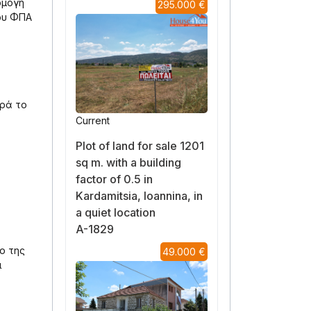
ρμογή
295.000 €
ου ΦΠΑ
ορά το
Current
Plot of land for sale 1201
sq m. with a building
factor of 0.5 in
Kardamitsia, Ioannina, in
a quiet location
A-1829
ο της
49.000 €
ι