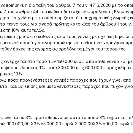
κοινοποιήθηκε η διάταξη του άρθρου 7 του ν. 4716/2020 με το οπο
υ 2 του άρθρου 44 του κώδικα διατάξεων φορολογίας Κληρονο
ρά Παιχνίδια με το οποίο ορίζεται ότι οι χρηματικές δωρεές κ
τα τέκνα τους για αγορά πρώτης κατοικίας του άρθρου 1 του ν.
λεστή 10% αυτοτελώς.
τοικίας μπορεί ο καθένας από τους γονείς με σχετική δήλωση 
ηματικού ποσού για αγορά πρώτης κατοικίας) να χορηγήσει πρ
 πόθεν έσχες της αγοράς αφορολόγητα μέχρι του ποσού της
ς ανέρχεται στο ποσό των 150.000 ευρώ από κάθε γονέα και μ
ται φόρος κλίμακας 1% , από 300.000 έως 600.000 φόρος κλίμα
ίμακας 10%.
άνω ποσά προγενέστερες γονικές παροχές που έχουν γίνει από 
ι μετά ,καθώς επίσης και μεταγενέστερες παροχές που τυχόν γίνο
φώνεται σε 3% προστιθέμενο σε αυτό το ποσό 3% δημοτικό τέ
υρώ. 100.000,00 Χ3%=3.000,00 ευρώ. 3.000,00Χ3%=90,00 ευρώ 