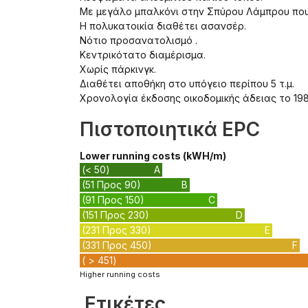
Με μεγάλο μπαλκόνι στην Σπύρου Λάμπρου που 
Η πολυκατοικία διαθέτει ασανσέρ.
Νότιο προσανατολισμό .
Κεντρικότατο διαμέρισμα.
Χωρίς πάρκινγκ.
Διαθέτει αποθήκη στο υπόγειο περίπου 5 τ.μ.
Χρονολογία έκδοσης οικοδομικής άδειας το 198
Πιστοποιητικά EPC
Lower running costs (kWH/m)
(< 50)
A
(51 Προς 90)
B
(91 Προς 150)
C
(151 Προς 230)
D
(231 Προς 330)
E
(331 Προς 450)
F
( > 451)
Higher running costs
Ετικέτες