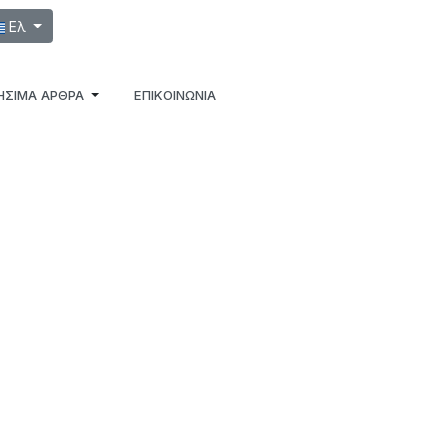
λέξτε τη γλώσσα σας
Ελ
ΉΣΙΜΑ ΆΡΘΡΑ
ΕΠΙΚΟΙΝΩΝΙΑ