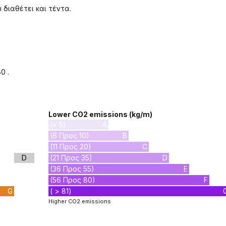
διαθέτει και τέντα.
0 .
Lower CO2 emissions (kg/m)
(< 5)
A
(6 Προς 10)
B
(11 Προς 20)
C
D
(21 Προς 35)
D
(36 Προς 55)
E
(56 Προς 80)
F
G
( > 81)
Higher CO2 emissions