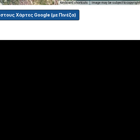
Keyboard shortcuts
Image may be subject to copyright
 στους Χάρτες Google (με Πινέζα)