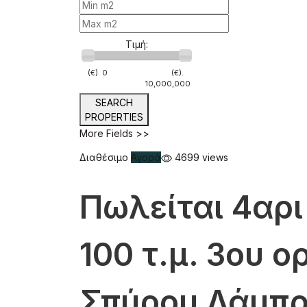
Τιμή:
(€).
0
(€).
10,000,000
SEARCH
PROPERTIES
More Fields >>
Διαθέσιμο
Αγορά
4699 views
Πωλείται 4αρι
100 τ.μ. 3ου 
Σπύρου Λάμπρ