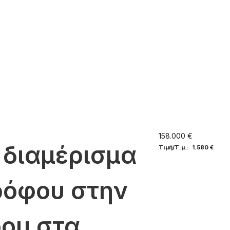
158.000 €
 διαμέρισμα
Τιμή/Τ.μ.: 1.580 €
ορόφου στην
ου στα