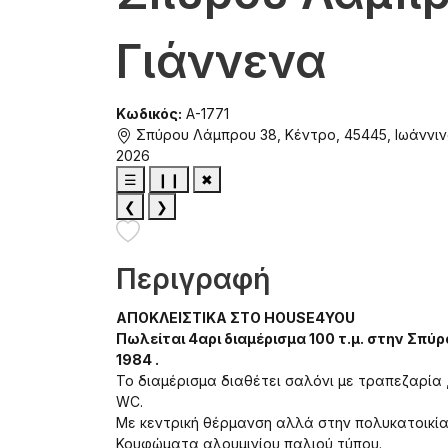
Γιάννενα
Κωδικός:
A-1771
Σπύρου Λάμπρου 38, Κέντρο, 45445, Ιωάννι
2026
☰
❙❙
✖
❮
❯
Περιγραφή
ΑΠΟΚΛΕΙΣΤΙΚΑ ΣΤΟ HOUSE4YOU
Πωλείται 4αρι διαμέρισμα 100 τ.μ. στην Σπ
1984 .
Το διαμέρισμα διαθέτει σαλόνι με τραπεζαρία , 
WC.
Με κεντρική θέρμανση αλλά στην πολυκατοικία
Κουφώματα αλουμινίου παλιού τύπου.