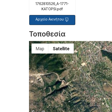
1762810526_A-1771-
KATOPSI.pdf
Αρχείο Ακινήτου
Τοποθεσία
Map
Satellite