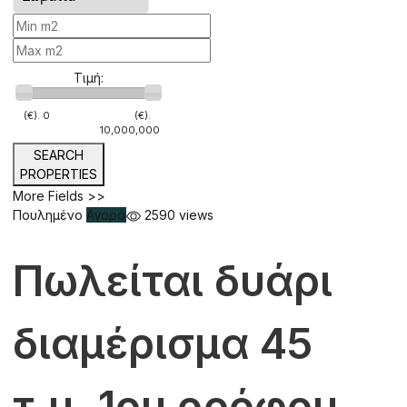
Τιμή:
(€).
0
(€).
10,000,000
SEARCH
PROPERTIES
More Fields >>
Πουλημένο
Αγορά
2590 views
Πωλείται δυάρι
διαμέρισμα 45
τ.μ. 1ου ορόφου