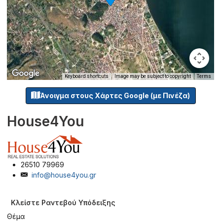
Keyboard shortcuts
Image may be subject to copyright
Terms
Άνοιγμα στους Χάρτες Google (με Πινέζα)
House4You
26510 79969
info@house4you.gr
Κλείστε Ραντεβού Υπόδειξης
Θέμα