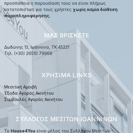
προσπάθεια η παρουσίαση τους να είναι πλήρως
κατατοπιστική για τους χρήστες
χωρίς καμία διάθεση
παραπληροφόρησης.
ΜΑΣ ΒΡΊΣΚΕΤΕ
Δωδώνης 13, Ιωάννινα, TK.45221
Τηλ. (+30) 26510 79969
ΧΡΉΣΙΜΑ LINKS
Μεσιτική Αμοιβή
Έξοδα Αγοράς Ακινήτου
Συμβουλές Αγοράς Ακινήτου
ΣΎΛΛΟΓΟΣ ΜΕΣΙΤΏΝ ΙΩΑΝΝΊΝΩΝ
Το
House4You
είναι μέλος του Συλλόγου Μεσιτών