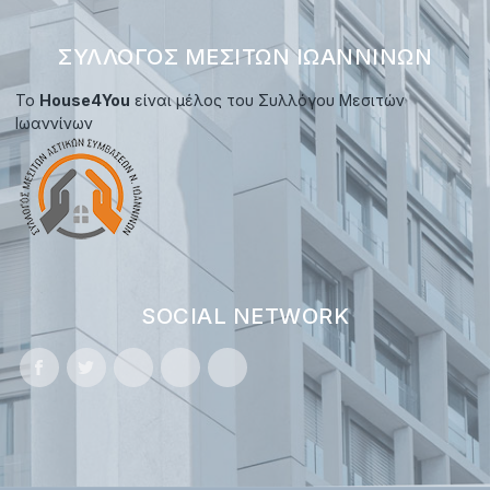
ΣΎΛΛΟΓΟΣ ΜΕΣΙΤΏΝ ΙΩΑΝΝΊΝΩΝ
Το
House4You
είναι μέλος του Συλλόγου Μεσιτών
Ιωαννίνων
SOCIAL NETWORK