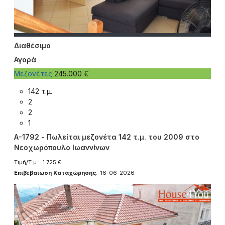
Διαθέσιμο
Αγορά
Μεζονέτες
245.000 €
142 τ.μ.
2
2
1
A-1792 - Πωλείται μεζονέτα 142 τ.μ. του 2009 στο
Νεοχωρόπουλο Ιωαννίνων
Τιμή/Τ.μ.: 1.725 €
Επιβεβαίωση Καταχώρησης
: 16-06-2026