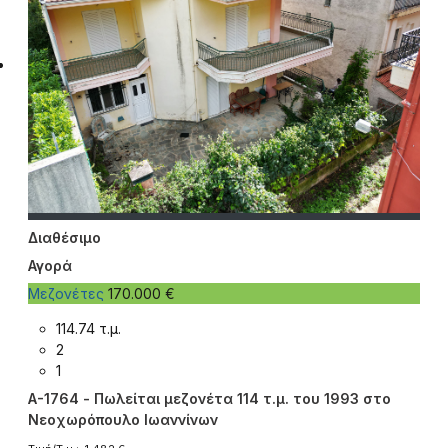
Διαθέσιμο
Αγορά
Μεζονέτες
170.000 €
114.74 τ.μ.
2
1
A-1764 - Πωλείται μεζονέτα 114 τ.μ. του 1993 στο
Νεοχωρόπουλο Ιωαννίνων