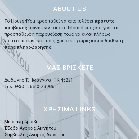
ABOUT US
Το House4You προσπαθεί να αποτελέσει
πρότυπο
προβολής ακινήτων
απο το Internet μιας και γίνεται
προσπάθεια η παρουσίαση τους να είναι πλήρως
κατατοπιστική για τους χρήστες
χωρίς καμία διάθεση
παραπληροφόρησης.
ΜΑΣ ΒΡΊΣΚΕΤΕ
Δωδώνης 13, Ιωάννινα, TK.45221
Τηλ. (+30) 26510 79969
ΧΡΉΣΙΜΑ LINKS
Μεσιτική Αμοιβή
Έξοδα Αγοράς Ακινήτου
Συμβουλές Αγοράς Ακινήτου