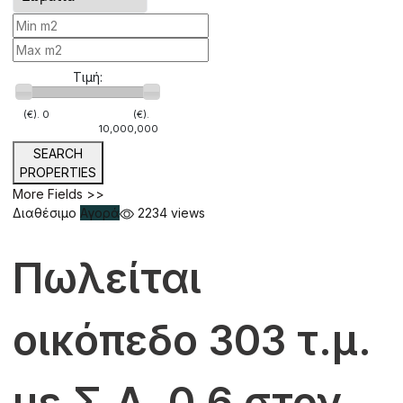
Τιμή:
(€).
0
(€).
10,000,000
SEARCH
PROPERTIES
More Fields >>
Διαθέσιμο
Αγορά
2234 views
Πωλείται
οικόπεδο 303 τ.μ.
με Σ.Δ. 0.6 στον