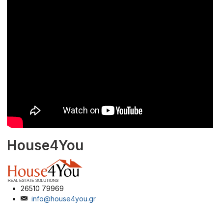
House4You
26510 79969
info@house4you.gr