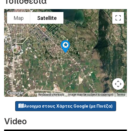
Τοποθεσία
Map
Satellite
Keyboard shortcuts
Image may be subject to copyright
Terms
Άνοιγμα στους Χάρτες Google (με Πινέζα)
Video