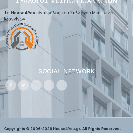
ΣΎΛΛΟΓΟΣ ΜΕΣΙΤΏΝ ΙΩΑΝΝΊΝΩΝ
Το
House4You
είναι μέλος του Συλλόγου Μεσιτών
Ιωαννίνων
SOCIAL NETWORK
Copyrights © 2006-2026 House4You.gr. All Rights Reserved.