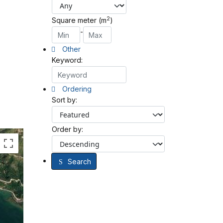
2
Square meter (m
)
-
Other
Keyword:
Ordering
Sort by:
Order by:
Search