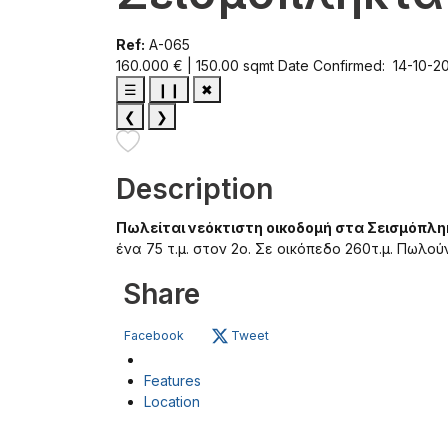
Ref:
A-065
160.000 € | 150.00 sqmt
Date Confirmed: 14-10-2
☰
❙❙
✖
❮
❯
Description
Πωλείται νεόκτιστη οικοδομή στα Σεισμόπλ
ένα 75 τ.μ. στον 2ο. Σε οικόπεδο 260τ.μ. Πωλού
Share
Facebook
Tweet
Features
Location