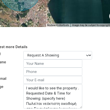
Keyboard shortcuts
Image may be subject to copyright
st more Details
t
Name
mail
ge