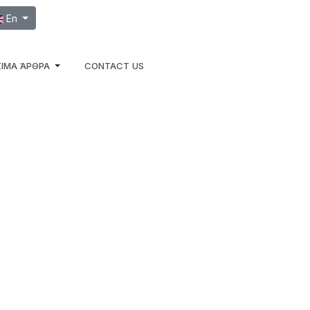
ect your language
En
ΙΜΑ ΆΡΘΡΑ
CONTACT US