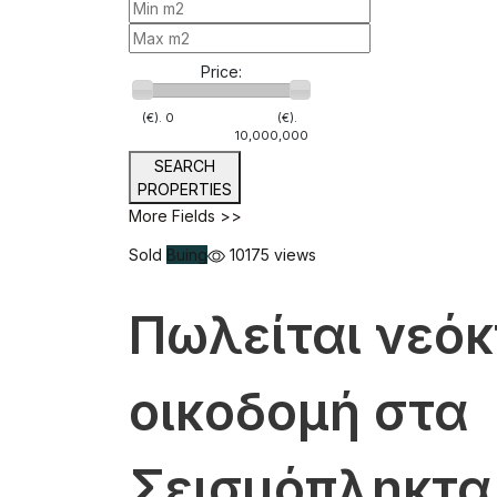
Price:
(€).
0
(€).
10,000,000
SEARCH
PROPERTIES
More Fields >>
Sold
Buing
10175 views
Πωλείται νεόκ
οικοδομή στα
Σεισμόπληκτα