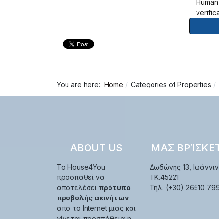
Human
verific
You are here:
Home
Categories of Properties
ABOUT US
ΜΑΣ ΒΡΊΣΚΕ
Το House4You
Δωδώνης 13, Ιωάννιν
προσπαθεί να
TK.45221
αποτελέσει
πρότυπο
Τηλ. (+30) 26510 79
προβολής ακινήτων
απο το Internet μιας και
γίνεται προσπάθεια η