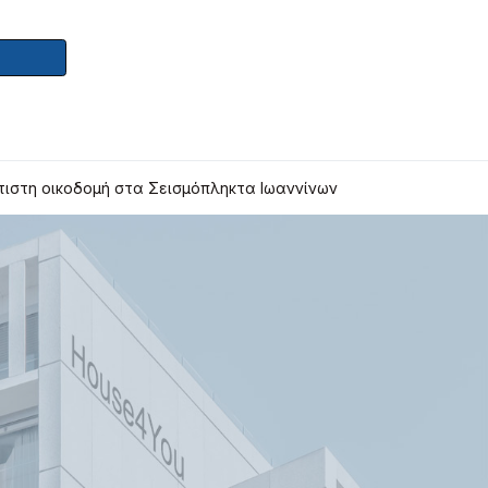
τιστη οικοδομή στα Σεισμόπληκτα Ιωαννίνων