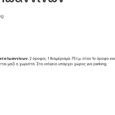
012
ηκτα Ιωαννίνων.
2 όροφοι, 1 διαμέρισμα 75τ.μ. στον 1ο όροφο κα
νται μαζί η χωριστά. Στο ισόγειο υπάρχει χώρος για parking.