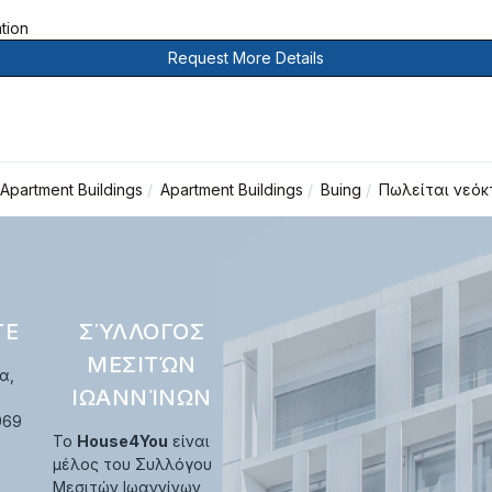
ation
Request More Details
Apartment Buildings
Apartment Buildings
Buing
Πωλείται νεόκ
ΤΕ
ΣΎΛΛΟΓΟΣ
ΜΕΣΙΤΏΝ
α,
ΙΩΑΝΝΊΝΩΝ
969
Το
House4You
είναι
μέλος του Συλλόγου
Μεσιτών Ιωαννίνων