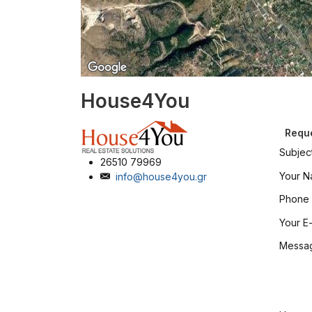
House4You
Reque
Subjec
26510 79969
Your 
info@house4you.gr
Phone
Your E-
Messa