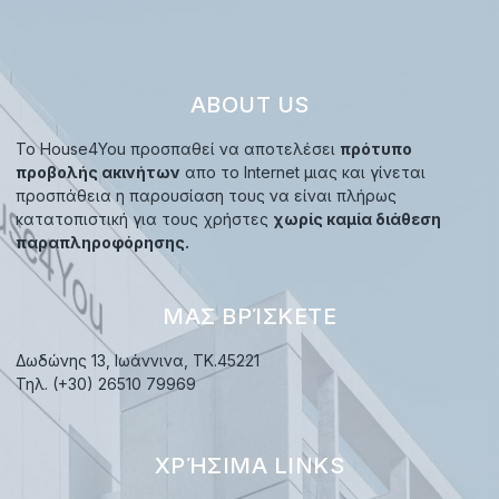
ABOUT US
Το House4You προσπαθεί να αποτελέσει
πρότυπο
προβολής ακινήτων
απο το Internet μιας και γίνεται
προσπάθεια η παρουσίαση τους να είναι πλήρως
κατατοπιστική για τους χρήστες
χωρίς καμία διάθεση
παραπληροφόρησης.
ΜΑΣ ΒΡΊΣΚΕΤΕ
Δωδώνης 13, Ιωάννινα, TK.45221
Τηλ. (+30) 26510 79969
ΧΡΉΣΙΜΑ LINKS