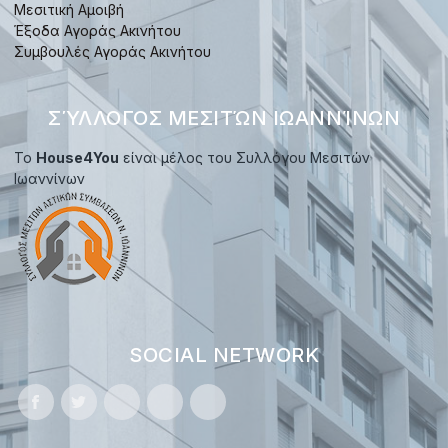
Μεσιτική Αμοιβή
Έξοδα Αγοράς Ακινήτου
Συμβουλές Αγοράς Ακινήτου
ΣΎΛΛΟΓΟΣ ΜΕΣΙΤΏΝ ΙΩΑΝΝΊΝΩΝ
Το
House4You
είναι μέλος του Συλλόγου Μεσιτών
Ιωαννίνων
SOCIAL NETWORK