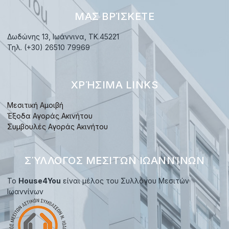
ΜΑΣ ΒΡΊΣΚΕΤΕ
Δωδώνης 13, Ιωάννινα, TK.45221
Τηλ. (+30) 26510 79969
ΧΡΉΣΙΜΑ LINKS
Μεσιτική Αμοιβή
Έξοδα Αγοράς Ακινήτου
Συμβουλές Αγοράς Ακινήτου
ΣΎΛΛΟΓΟΣ ΜΕΣΙΤΏΝ ΙΩΑΝΝΊΝΩΝ
Το
House4You
είναι μέλος του Συλλόγου Μεσιτών
Ιωαννίνων