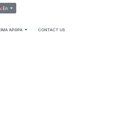
ect your language
En
ΙΜΑ ΆΡΘΡΑ
CONTACT US