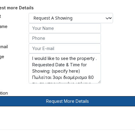
st more Details
t
Name
mail
ge
ation
Request More Details