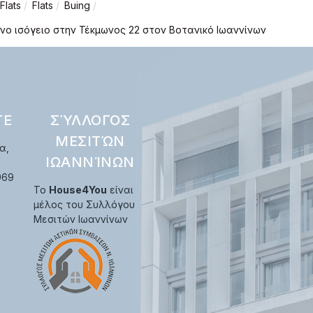
Flats
Flats
Buing
νο ισόγειο στην Τέκμωνος 22 στον Βοτανικό Ιωαννίνων
ΤΕ
ΣΎΛΛΟΓΟΣ
ΜΕΣΙΤΏΝ
α,
ΙΩΑΝΝΊΝΩΝ
969
Το
House4You
είναι
μέλος του Συλλόγου
Μεσιτών Ιωαννίνων