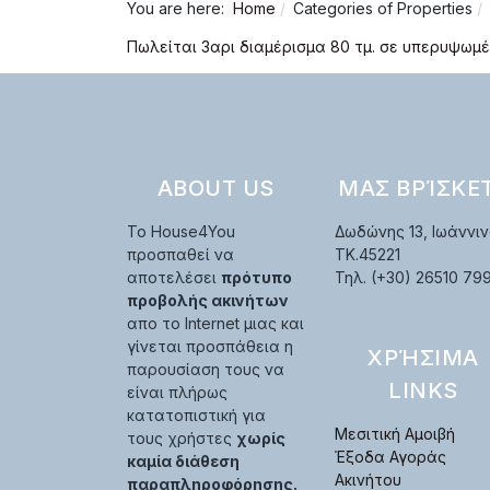
You are here:
Home
Categories of Properties
Πωλείται 3αρι διαμέρισμα 80 τμ. σε υπερυψωμέ
ABOUT US
ΜΑΣ ΒΡΊΣΚΕ
Το House4You
Δωδώνης 13, Ιωάννιν
προσπαθεί να
TK.45221
αποτελέσει
πρότυπο
Τηλ. (+30) 26510 79
προβολής ακινήτων
απο το Internet μιας και
γίνεται προσπάθεια η
ΧΡΉΣΙΜΑ
παρουσίαση τους να
LINKS
είναι πλήρως
κατατοπιστική για
Μεσιτική Αμοιβή
τους χρήστες
χωρίς
Έξοδα Αγοράς
καμία διάθεση
Ακινήτου
παραπληροφόρησης.