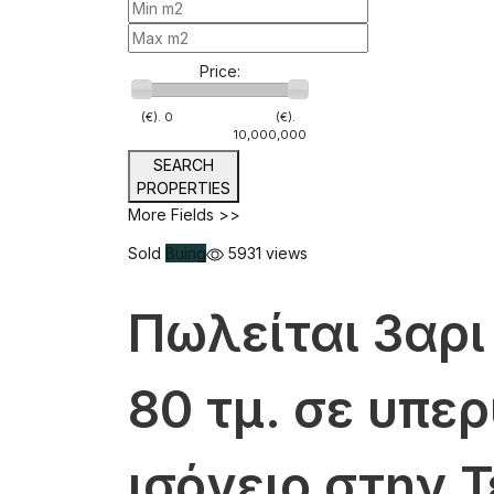
Price:
(€).
0
(€).
10,000,000
SEARCH
PROPERTIES
More Fields >>
Sold
Buing
5931 views
Πωλείται 3αρι
80 τμ. σε υπ
ισόγειο στην 