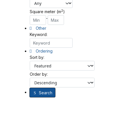
2
Square meter (m
)
-
Other
Keyword:
Ordering
Sort by:
Order by:
Search