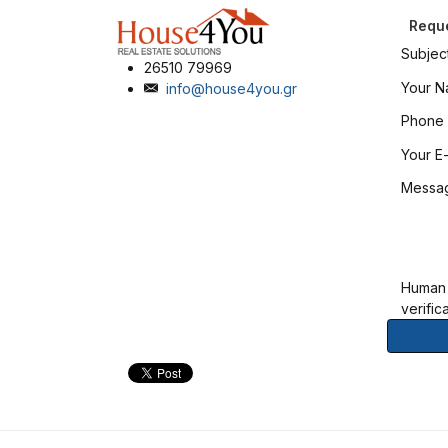
Reque
Subjec
26510 79969
Your 
info@house4you.gr
Phone
Your E-
Messa
Human
verific