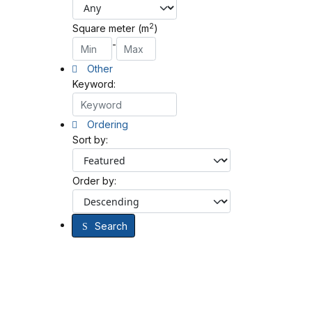
2
Square meter (m
)
-
Other
Keyword:
Ordering
Sort by:
Order by:
Search