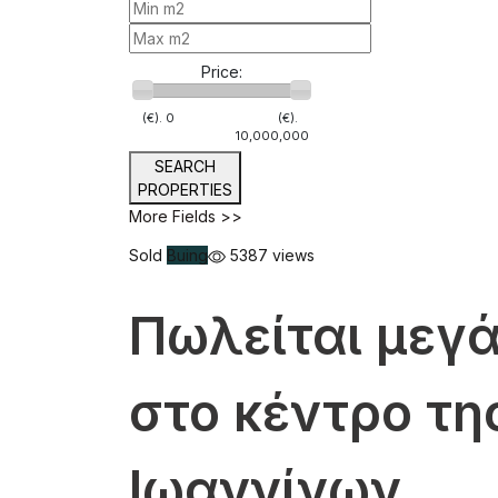
Price:
(€).
0
(€).
10,000,000
SEARCH
PROPERTIES
More Fields >>
Sold
Buing
5387 views
Πωλείται μεγά
στο κέντρο τη
Ιωαννίνων