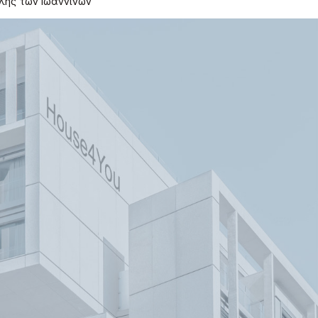
όλης των Ιωαννίνων