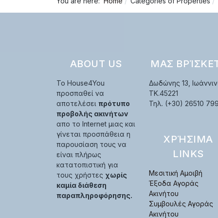
You are here:
Home
Categories of Properties
ABOUT US
ΜΑΣ ΒΡΊΣΚΕ
Το House4You
Δωδώνης 13, Ιωάννιν
προσπαθεί να
TK.45221
αποτελέσει
πρότυπο
Τηλ. (+30) 26510 79
προβολής ακινήτων
απο το Internet μιας και
γίνεται προσπάθεια η
ΧΡΉΣΙΜΑ
παρουσίαση τους να
LINKS
είναι πλήρως
κατατοπιστική για
Μεσιτική Αμοιβή
τους χρήστες
χωρίς
Έξοδα Αγοράς
καμία διάθεση
Ακινήτου
παραπληροφόρησης.
Συμβουλές Αγοράς
Ακινήτου