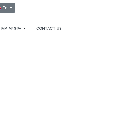
ect your language
En
ΙΜΑ ΆΡΘΡΑ
CONTACT US