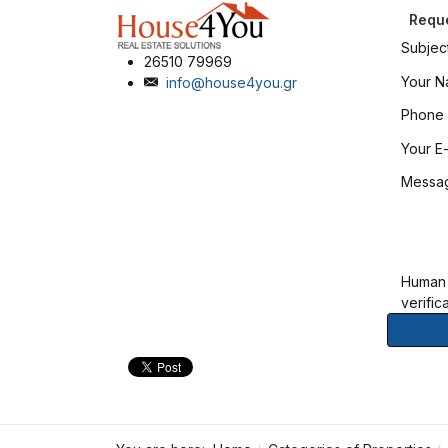
Reque
Subjec
26510 79969
Your 
info@house4you.gr
Phone
Your E-
Messa
Human
verific