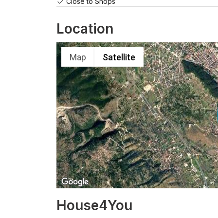
Close to Shops
Location
Map
Satellite
House4You