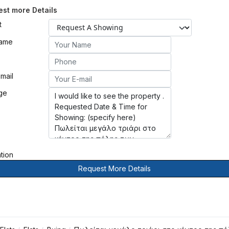
st more Details
t
Name
mail
ge
ation
Request More Details