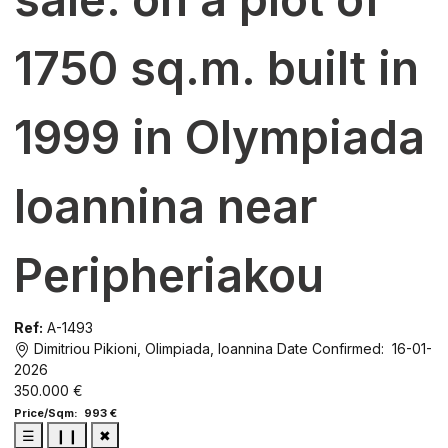
1750 sq.m. built in
1999 in Olympiada
Ioannina near
Peripheriakou
Ref:
A-1493
Dimitriou Pikioni, Olimpiada, Ioannina
Date Confirmed: 16-01-
2026
350.000 €
Price/Sqm: 993 €
☰
❙❙
✖