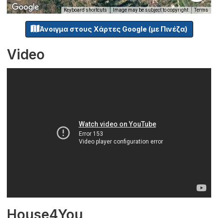
Keyboard shortcuts
Image may be subject to copyright
Terms
Άνοιγμα στους Χάρτες Google (με Πινέζα)
Video
House4You