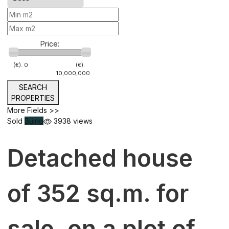
Price:
(€).
0
(€).
10,000,000
SEARCH
PROPERTIES
More Fields >>
Sold
Buing
3938 views
Detached house
of 352 sq.m. for
sale. on a plot of