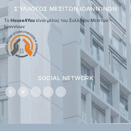
ΣΎΛΛΟΓΟΣ ΜΕΣΙΤΏΝ ΙΩΑΝΝΊΝΩΝ
Το
House4You
είναι μέλος του Συλλόγου Μεσιτών
Ιωαννίνων
SOCIAL NETWORK