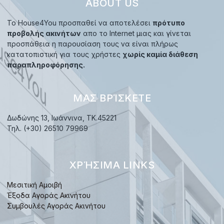
ABOUT US
Το House4You προσπαθεί να αποτελέσει
πρότυπο
προβολής ακινήτων
απο το Internet μιας και γίνεται
προσπάθεια η παρουσίαση τους να είναι πλήρως
κατατοπιστική για τους χρήστες
χωρίς καμία διάθεση
παραπληροφόρησης.
ΜΑΣ ΒΡΊΣΚΕΤΕ
Δωδώνης 13, Ιωάννινα, TK.45221
Τηλ. (+30) 26510 79969
ΧΡΉΣΙΜΑ LINKS
Μεσιτική Αμοιβή
Έξοδα Αγοράς Ακινήτου
Συμβουλές Αγοράς Ακινήτου