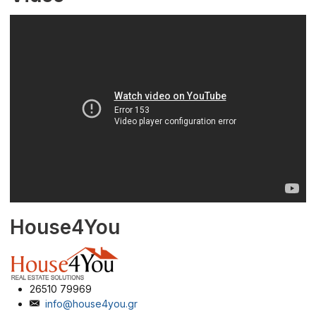
House4You
26510 79969
info@house4you.gr