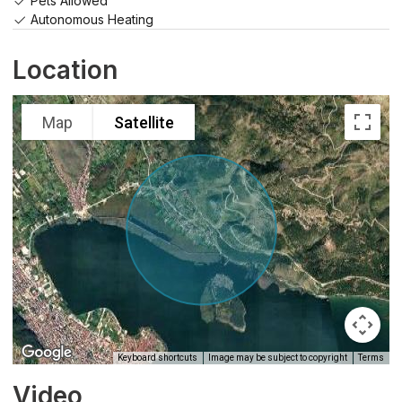
Pets Allowed
Autonomous Heating
Location
Map
Satellite
Keyboard shortcuts
Image may be subject to copyright
Terms
Video