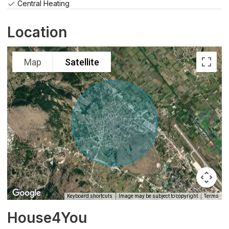
Central Heating
Location
Map
Satellite
Keyboard shortcuts
Image may be subject to copyright
Terms
House4You