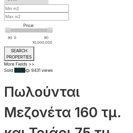
Price:
(€).
0
(€).
10,000,000
SEARCH
PROPERTIES
More Fields >>
Sold
Buing
9431 views
Πωλούνται
Μεζονέτα 160 τμ.
και Τριάρι 75 τμ.