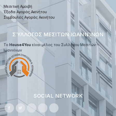
Μεσιτική Αμοιβή
Έξοδα Αγοράς Ακινήτου
Συμβουλές Αγοράς Ακινήτου
ΣΎΛΛΟΓΟΣ ΜΕΣΙΤΏΝ ΙΩΑΝΝΊΝΩΝ
Το
House4You
είναι μέλος του Συλλόγου Μεσιτών
Ιωαννίνων
SOCIAL NETWORK