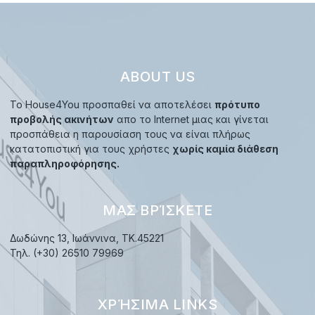
ABOUT US
Το House4You προσπαθεί να αποτελέσει
πρότυπο
προβολής ακινήτων
απο το Internet μιας και γίνεται
προσπάθεια η παρουσίαση τους να είναι πλήρως
κατατοπιστική για τους χρήστες
χωρίς καμία διάθεση
παραπληροφόρησης.
ΜΑΣ ΒΡΊΣΚΕΤΕ
Δωδώνης 13, Ιωάννινα, TK.45221
Τηλ. (+30) 26510 79969
ΧΡΉΣΙΜΑ LINKS