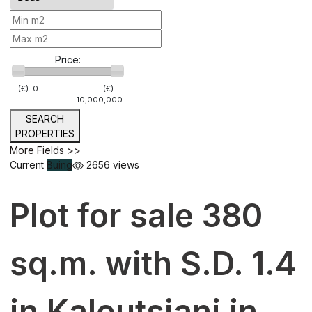
Price:
(€).
0
(€).
10,000,000
SEARCH
PROPERTIES
More Fields >>
Current
Buing
2656 views
Plot for sale 380
sq.m. with S.D. 1.4
in Kaloutsiani in