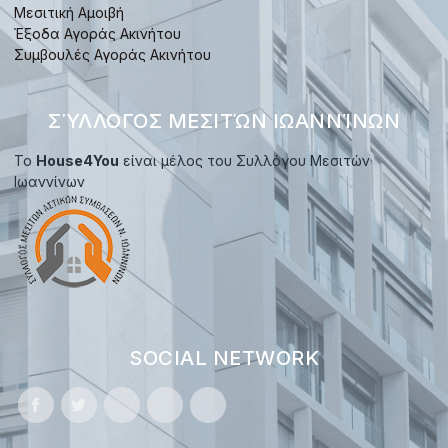
Μεσιτική Αμοιβή
Έξοδα Αγοράς Ακινήτου
Συμβουλές Αγοράς Ακινήτου
ΣΎΛΛΟΓΟΣ ΜΕΣΙΤΏΝ ΙΩΑΝΝΊΝΩΝ
Το
House4You
είναι μέλος του Συλλόγου Μεσιτών
Ιωαννίνων
SOCIAL NETWORK