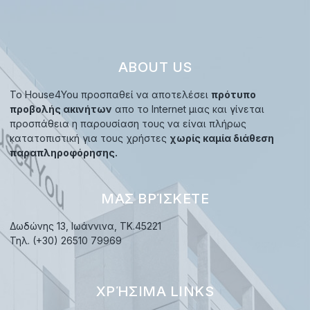
ABOUT US
Το House4You προσπαθεί να αποτελέσει
πρότυπο
προβολής ακινήτων
απο το Internet μιας και γίνεται
προσπάθεια η παρουσίαση τους να είναι πλήρως
κατατοπιστική για τους χρήστες
χωρίς καμία διάθεση
παραπληροφόρησης.
ΜΑΣ ΒΡΊΣΚΕΤΕ
Δωδώνης 13, Ιωάννινα, TK.45221
Τηλ. (+30) 26510 79969
ΧΡΉΣΙΜΑ LINKS