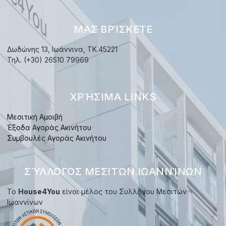
ΜΑΣ ΒΡΊΣΚΕΤΕ
Δωδώνης 13, Ιωάννινα, TK.45221
Τηλ. (+30) 26510 79969
ΧΡΉΣΙΜΑ LINKS
Μεσιτική Αμοιβή
Έξοδα Αγοράς Ακινήτου
Συμβουλές Αγοράς Ακινήτου
ΣΎΛΛΟΓΟΣ ΜΕΣΙΤΏΝ ΙΩΑΝΝΊΝΩΝ
Το
House4You
είναι μέλος του Συλλόγου Μεσιτών
Ιωαννίνων