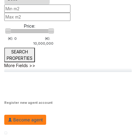
Price:
(€).
0
(€).
10,000,000
SEARCH
PROPERTIES
More Fields >>
Register new agent account
Become agent