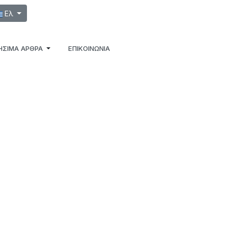
λέξτε τη γλώσσα σας
Ελ
ΉΣΙΜΑ ΆΡΘΡΑ
ΕΠΙΚΟΙΝΩΝΙΑ