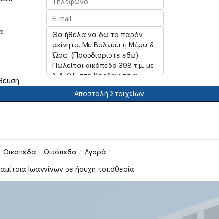
α
θευση
Αποστολή Στοιχείων
Οικοπεδα
Οικόπεδα
Αγορά
ρδαμίτσια Ιωαννίνων σε ήσυχη τοποθεσία