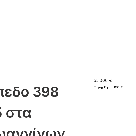
55.000 €
πεδο 398
Τιμή/Τ.μ.: 138 €
5 στα
Ιωαννίνων