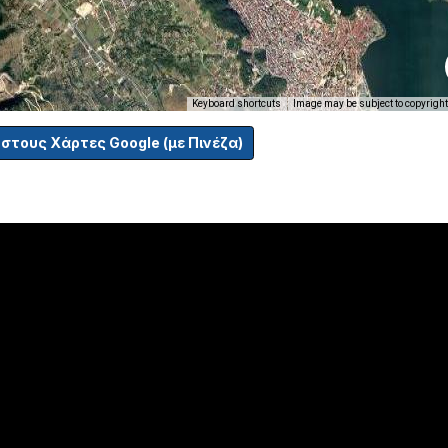
Keyboard shortcuts
Image may be subject to copyright
 στους Χάρτες Google (με Πινέζα)