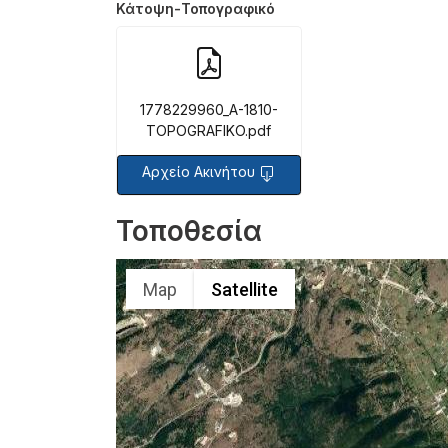
Κάτοψη-Τοπογραφικό
1778229960_A-1810-
TOPOGRAFIKO.pdf
Αρχείο Ακινήτου
Τοποθεσία
Map
Satellite