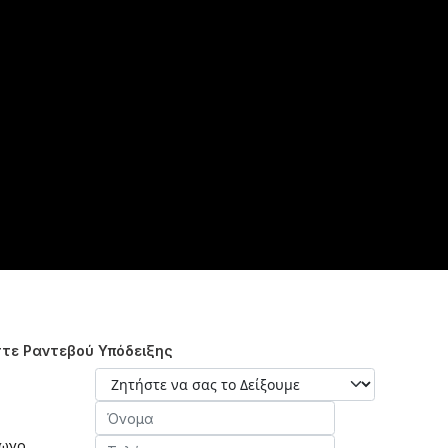
τε Ραντεβού Υπόδειξης
ωνο