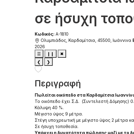
σε ήσυχη τοπο
Κωδικός:
A-1810
Ολυμπιάδος, Καρδαμίτσια, 45500, Ιωάννινα
2026
☰
❙❙
✖
❮
❯
Περιγραφή
Πωλείται οικόπεδο στα Καρδαμίτσια Ιωαννίνω
Το οικόπεδο έχει Σ.Δ. (Συντελεστή Δόμησης) 0.
Κάλυψη 40 %.
Μέγιστο ύψος 9 μέτρα.
Στέγη υποχρεωτική με μέγιστο ύψος 2 μέτρα κα
Σε ήσυχη τοποθεσία.
Υπάρχει η δυνατότητα πώλησης μαζί με το δι