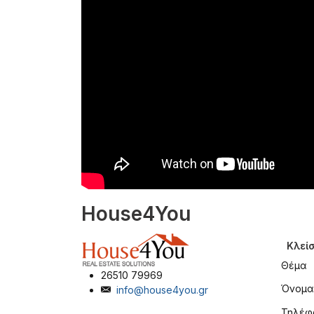
House4You
Κλείσ
Θέμα
26510 79969
Όνομα
info@house4you.gr
Τηλέφ