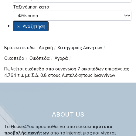
Ταξινόμηση κατά:
Αναζήτηση
Βρίσκεστε εδώ:
Αρχική
Κατηγοριες Ακινητων
Οικοπεδα
Οικόπεδα
Αγορά
Πωλείται οικόπεδο απο συνένωση 7 οικοπέδων επιφάνειας
4.764 τ.μ. με Σ.Δ. 0.8 στους Αμπελόκηπους Ιωαννίνων
ABOUT US
Το House4You προσπαθεί να αποτελέσει
πρότυπο
προβολής ακινήτων
απο το Internet μιας και γίνεται