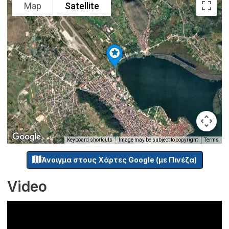
Map
Satellite
Keyboard shortcuts
Image may be subject to copyright
Terms
Άνοιγμα στους Χάρτες Google (με Πινέζα)
Video