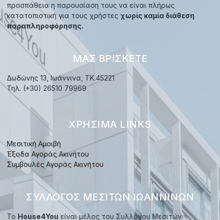
προσπάθεια η παρουσίαση τους να είναι πλήρως
κατατοπιστική για τους χρήστες
χωρίς καμία διάθεση
παραπληροφόρησης.
ΜΑΣ ΒΡΊΣΚΕΤΕ
Δωδώνης 13, Ιωάννινα, TK.45221
Τηλ. (+30) 26510 79969
ΧΡΉΣΙΜΑ LINKS
Μεσιτική Αμοιβή
Έξοδα Αγοράς Ακινήτου
Συμβουλές Αγοράς Ακινήτου
ΣΎΛΛΟΓΟΣ ΜΕΣΙΤΏΝ ΙΩΑΝΝΊΝΩΝ
Το
House4You
είναι μέλος του Συλλόγου Μεσιτών