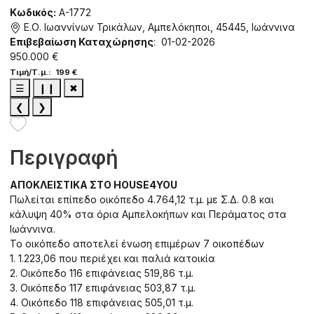
Κωδικός:
A-1772
Ε.Ο. Ιωαννίνων Τρικάλων, Αμπελόκηποι, 45445, Ιωάννινα
Επιβεβαίωση Καταχώρησης
: 01-02-2026
950.000 €
Τιμή/Τ.μ.: 199 €
☰
❙❙
✖
❮
❯
Περιγραφή
ΑΠΟΚΛΕΙΣΤΙΚΑ ΣΤΟ HOUSE4YOU
Πωλείται επίπεδο οικόπεδο 4.764,12 τ.μ. με Σ.Δ. 0.8 και
κάλυψη 40% στα όρια Αμπελοκήπων και Περάματος στα
Ιωάννινα.
Το οικόπεδο αποτελεί ένωση επιμέρων 7 οικοπέδων
1. 1.223,06 που περιέχει και παλιά κατοικία
2. Οικόπεδο 116 επιφάνειας 519,86 τ.μ.
3. Οικόπεδο 117 επιφάνειας 503,87 τ.μ.
4. Οικόπεδο 118 επιφάνειας 505,01 τ.μ.