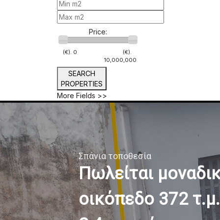
Price:
(€).
0
(€).
10,000,000
SEARCH
PROPERTIES
More Fields >>
δικό
μ. με Σ.Δ.