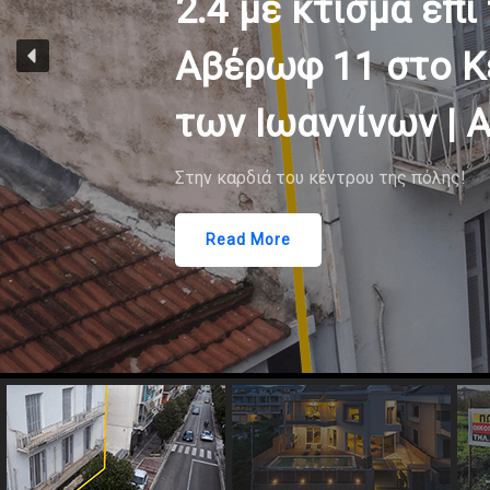
πι της
 Κέντρο
| A-1785
ης!