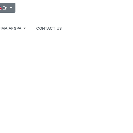
ect your language
En
ΙΜΑ ΆΡΘΡΑ
CONTACT US